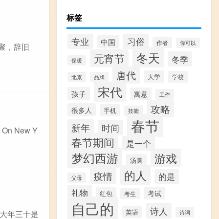
标签
专业
习俗
中国
作者
你可以
聚，辞旧
冬天
元宵节
冬季
保暖
唐代
大学
学校
北京
品牌
宋代
孩子
寓意
工作
攻略
很多人
手机
技能
春节
新年
时间
 On New Y
春节期间
是一个
梦幻西游
游戏
汤圆
的人
疫情
的是
父母
礼物
考试
红包
考生
自己的
诗人
英语
诗词
的大年三十是