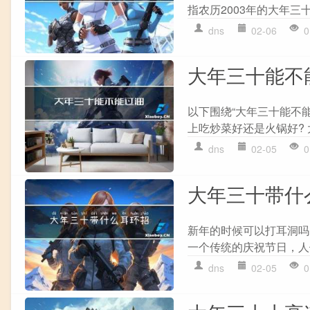
指农历2003年的大年三
dns
02-06
0
大年三十能不
以下围绕“大年三十能不
上吃炒菜好还是火锅好? 大
dns
02-05
0
大年三十带什
新年的时候可以打耳洞吗
一个传统的庆祝节日，人
dns
02-05
0