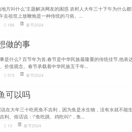
的地方叫什么”主题解决网友的困惑 农村人大年三十下午为什么
午去祖坟上放鞭炮是一种传统的习俗。...
186
春节2024
想做的事
事是什么? 百节年为首,春节是中华民族最隆重的传统佳节,他表
、价值观念。春节承载着中华民族五千年...
373
春节2024
鱼可以吗
据说在大年三十吃死鱼不吉利，因为鱼是水生物，没有水就不能
利。俗话说：\"鱼吃跳、鸡吃叫\"，鱼...
13
春节2024