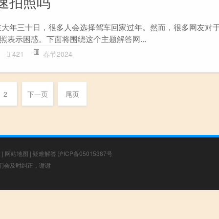
速拍照吗
在大年三十日，很多人会选择驾车回家过年。然而，很多网友对
照表示困惑。下面将围绕这个主题解答网...
421
春节2024
2
下一页
尾页
章
|
网站地图
|
疑难解答
沪ICP备05015387号
，我们会及时纠正，谢谢