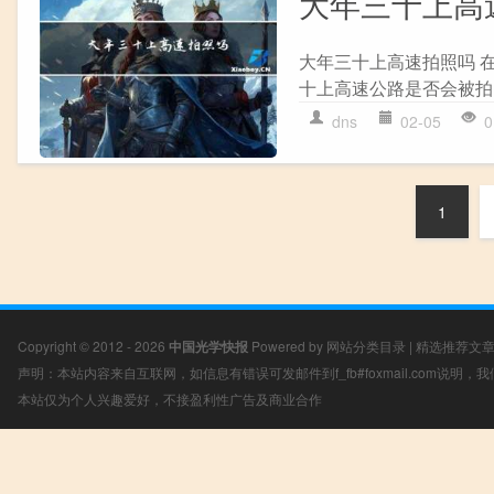
大年三十上高
大年三十上高速拍照吗 
十上高速公路是否会被拍
dns
02-05
0
1
Copyright © 2012 - 2026
中国光学快报
Powered by
网站分类目录
|
精选推荐文
声明：本站内容来自互联网，如信息有错误可发邮件到f_fb#foxmail.com说明
本站仅为个人兴趣爱好，不接盈利性广告及商业合作