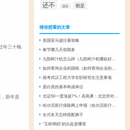
还不
都是
适合
猜你想看的文章
美国亚马逊注册攻略
过年三十晚
春节哪几天假期多
九阳榨汁机怎么样（九阳榨汁机哪款好用）
如何查询企业的国税（如何查询企业的注册号）
报考武汉工程大学在职研究生注意事项
蛋白质的基本构成单位
北证50一度涨超7%！高凤勇：北交所对科创板不会有明显分流效果
竟，新年是
哈尔滨医疗保险网上申报（哈尔滨医疗保险网上申报系统）
女式冬天怎样搭配裤子
“又听啼鹃”的出处是哪里