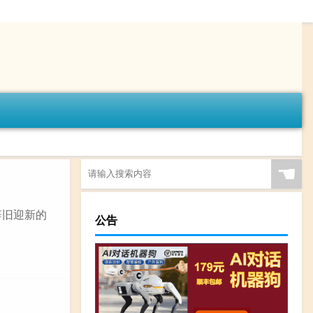
☚
辞旧迎新的
公告