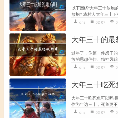
以下围绕“大年三十放炮
放炮? 农村人大年三十下
dns
02-07
0
大年三十的最
过年了，你第一件想干的
族的思想信仰、精神风貌
dns
02-07
0
大年三十吃死
大年三十吃死鱼可以吗 
作为年边三十，死鱼更不吉
dns
02-07
0