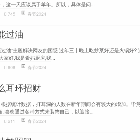
十，这一天应该属于羊年。所以，具体是问...
745
春节2024
能过油
能过油”主题解决网友的困惑 过年三十晚上吃炒菜好还是火锅好? 
家好,我是希妈厨房,我...
608
春节2024
么耳环招财
 根据统计数据，打耳洞的人数在新年期间会有较大的增加。毕
们喜欢通过各种方式来装饰自己，以迎接...
211
春节2024