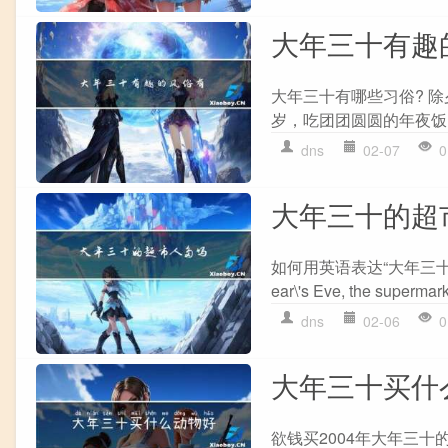
大年三十有趣
大年三十有哪些习俗? 
岁，吃团团圆圆的年夜饭
dns
02-07
0
大年三十的超
如何用英语表达“大年三十的超市人多吗
ear\'s Eve, the supermark
dns
02-06
0
大年三十买什
欲钱买2004年大年三十