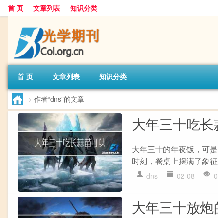
首 页
文章列表
知识分类
首 页
文章列表
知识分类
>
作者“dns”的文章
大年三十吃长
大年三十的年夜饭，可是
时刻，餐桌上摆满了象征
dns
02-08
0
大年三十放炮