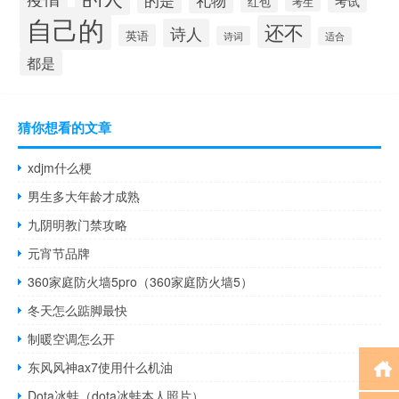
考试
红包
考生
自己的
还不
诗人
英语
诗词
适合
都是
猜你想看的文章
xdjm什么梗
男生多大年龄才成熟
九阴明教门禁攻略
元宵节品牌
360家庭防火墙5pro（360家庭防火墙5）
冬天怎么踮脚最快
制暖空调怎么开
东风风神ax7使用什么机油
Dota冰蛙（dota冰蛙本人照片）