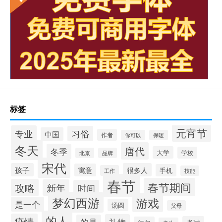
标签
元宵节
专业
习俗
中国
作者
你可以
保暖
冬天
唐代
冬季
大学
学校
北京
品牌
宋代
孩子
很多人
寓意
手机
工作
技能
春节
春节期间
攻略
新年
时间
梦幻西游
游戏
是一个
汤圆
父母
的人
疫情
礼物
的是