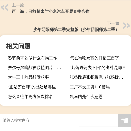
上一篇
西上海：目前暂未与小米汽车开展直接合作
下一篇
少年阴阳师第二季完整版（少年阴阳师第二季）
相关问题
春节前可以做什么布局工作
怎么写吃元宵的日记三百字
赛尔号黑暗战神联盟图片（赛尔号黑暗之门）
“片落丹河去不回”的出处是哪里
大年三十的最想做的事
张扬跋扈张扬跋扈（张扬跋扈）
“正姑苏台畔”的出处是哪里
工厂不发工资110管吗
怎么查往年高考位次排名
轧马路是什么意思
☚