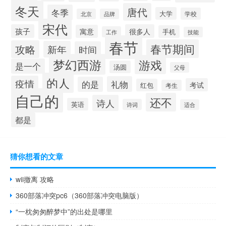
冬天
唐代
冬季
大学
学校
北京
品牌
宋代
孩子
很多人
寓意
手机
工作
技能
春节
春节期间
攻略
新年
时间
梦幻西游
游戏
是一个
汤圆
父母
的人
疫情
礼物
的是
考试
红包
考生
自己的
还不
诗人
英语
诗词
适合
都是
猜你想看的文章
wii撤离 攻略
360部落冲突pc6（360部落冲突电脑版）
“一枕匆匆醉梦中”的出处是哪里