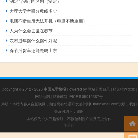
制定与制订的区别（制定）
大理大学考研分数线多少
电脑不断重启无法开机（电脑不断重启）
人为什么会去世在春节
农村过年摆什么摆件好呢
春节后货车还能走吗山东
Copyright © 2012 - 2026
中国光学快报
Powered by
网站分类目录
|
精选推荐文章
|
网站地图
|
疑难解答
沪ICP备05015387号
声明：本站内容来自互联网，如信息有错误可发邮件到f_fb#foxmail.com说明，我们
会及时纠正，谢谢
本站仅为个人兴趣爱好，不接盈利性广告及商业合作
小男孩