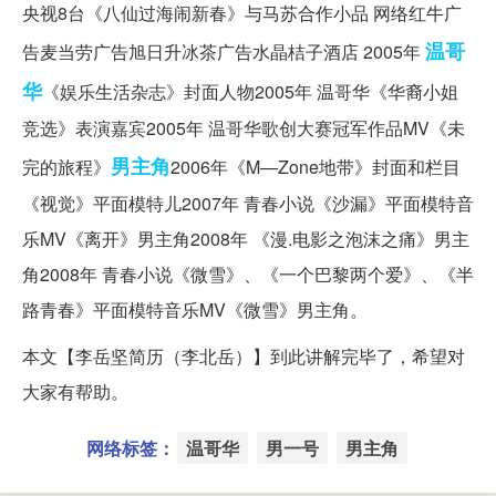
央视8台《八仙过海闹新春》与马苏合作小品 网络红牛广
温哥
告麦当劳广告旭日升冰茶广告水晶桔子酒店 2005年
华
《娱乐生活杂志》封面人物2005年 温哥华《华裔小姐
竞选》表演嘉宾2005年 温哥华歌创大赛冠军作品MV《未
男主角
完的旅程》
2006年《M—Zone地带》封面和栏目
《视觉》平面模特儿2007年 青春小说《沙漏》平面模特音
乐MV《离开》男主角2008年 《漫.电影之泡沫之痛》男主
角2008年 青春小说《微雪》、《一个巴黎两个爱》、《半
路青春》平面模特音乐MV《微雪》男主角。
本文【李岳坚简历（李北岳）】到此讲解完毕了，希望对
大家有帮助。
网络标签：
温哥华
男一号
男主角