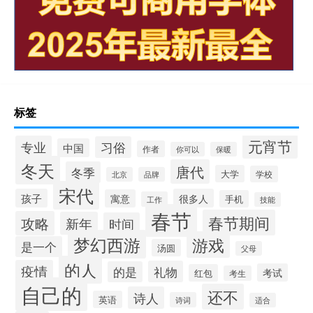
标签
元宵节
专业
习俗
中国
作者
你可以
保暖
冬天
唐代
冬季
大学
学校
北京
品牌
宋代
孩子
很多人
寓意
手机
工作
技能
春节
春节期间
攻略
新年
时间
梦幻西游
游戏
是一个
汤圆
父母
的人
疫情
礼物
的是
考试
红包
考生
自己的
还不
诗人
英语
诗词
适合