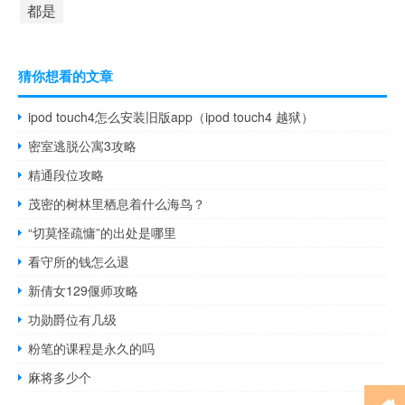
都是
猜你想看的文章
ipod touch4怎么安装旧版app（ipod touch4 越狱）
密室逃脱公寓3攻略
精通段位攻略
茂密的树林里栖息着什么海鸟？
“切莫怪疏慵”的出处是哪里
看守所的钱怎么退
新倩女129偃师攻略
功勋爵位有几级
粉笔的课程是永久的吗
麻将多少个