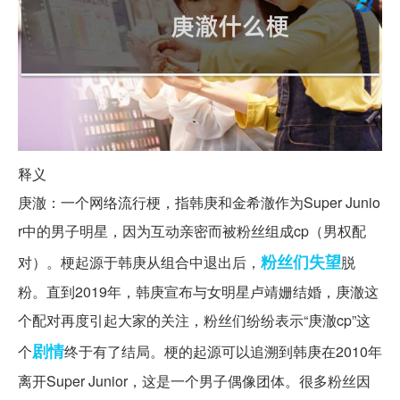
释义
庚澈：一个网络流行梗，指韩庚和金希澈作为Super Junio
r中的男子明星，因为互动亲密而被粉丝组成cp（男权配
粉丝们
失望
对）。梗起源于韩庚从组合中退出后，
脱
粉。直到2019年，韩庚宣布与女明星卢靖姗结婚，庚澈这
个配对再度引起大家的关注，粉丝们纷纷表示“庚澈cp”这
剧情
个
终于有了结局。梗的起源可以追溯到韩庚在2010年
离开Super Junior，这是一个男子偶像团体。很多粉丝因