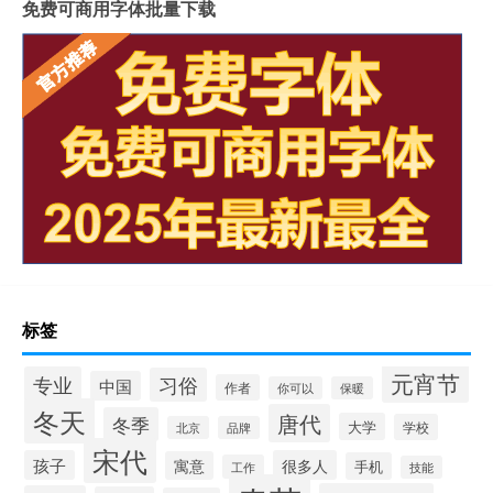
免费可商用字体批量下载
标签
元宵节
专业
习俗
中国
作者
你可以
保暖
冬天
唐代
冬季
大学
学校
北京
品牌
宋代
孩子
很多人
寓意
手机
工作
技能