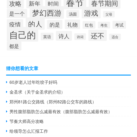
春节
春节期间
攻略
新年
时间
梦幻西游
游戏
是一个
汤圆
父母
的人
疫情
礼物
的是
考试
红包
考生
自己的
还不
诗人
英语
诗词
适合
都是
猜你想看的文章
60岁老人过年吃饺子好吗
金圣求（关于金圣求的介绍）
郑州81路公交路线（郑州82路公交车的路线）
男性腹部脂肪怎么减最有效（腹部脂肪怎么减最有效）
节奏大师高分攻略
给领导怎么汇报工作