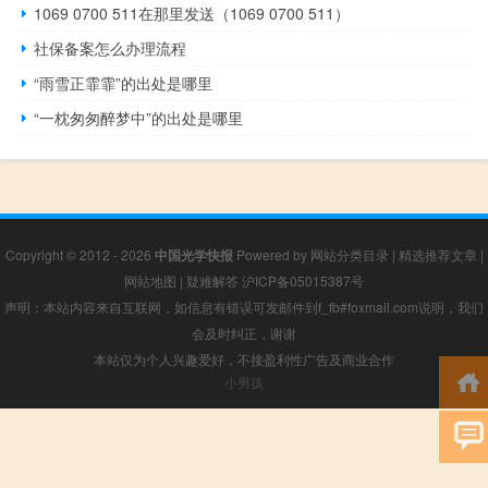
1069 0700 511在那里发送（1069 0700 511）
社保备案怎么办理流程
“雨雪正霏霏”的出处是哪里
“一枕匆匆醉梦中”的出处是哪里
Copyright © 2012 - 2026
中国光学快报
Powered by
网站分类目录
|
精选推荐文章
|
网站地图
|
疑难解答
沪ICP备05015387号
声明：本站内容来自互联网，如信息有错误可发邮件到f_fb#foxmail.com说明，我们
会及时纠正，谢谢
本站仅为个人兴趣爱好，不接盈利性广告及商业合作
小男孩