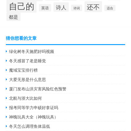
自己的
还不
诗人
英语
诗词
适合
都是
猜你想看的文章
绿化树冬天施肥好吗视频
冬天感冒了老是睡觉
魔域宝宝排行榜
大爱无形是什么意思
厦门发布山洪灾害风险红色预警
北航与浙大比如何
报考同等学力申硕好拿证吗
神魄玩具大全（神魄玩具）
冬天怎么调理鱼体温低