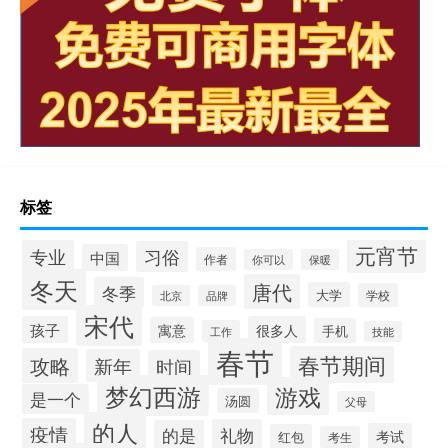
标签
元宵节
专业
习俗
中国
作者
你可以
保暖
冬天
唐代
冬季
大学
学校
北京
品牌
宋代
孩子
很多人
寓意
手机
工作
技能
春节
春节期间
攻略
新年
时间
梦幻西游
游戏
是一个
汤圆
父母
的人
疫情
礼物
的是
考试
红包
考生