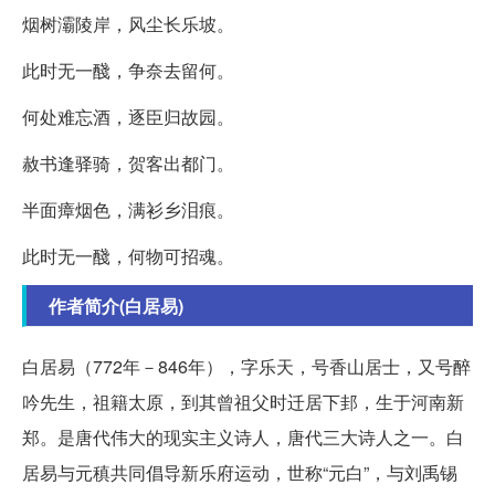
烟树灞陵岸，风尘长乐坡。
此时无一醆，争奈去留何。
何处难忘酒，逐臣归故园。
赦书逢驿骑，贺客出都门。
半面瘴烟色，满衫乡泪痕。
此时无一醆，何物可招魂。
作者简介(白居易)
白居易（772年－846年），字乐天，号香山居士，又号醉
吟先生，祖籍太原，到其曾祖父时迁居下邽，生于河南新
郑。是唐代伟大的现实主义诗人，唐代三大诗人之一。白
居易与元稹共同倡导新乐府运动，世称“元白”，与刘禹锡