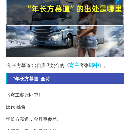
寄主
郎中
“年长方慕道”出自唐代姚合的《
客张
》。
“年长方慕道”全诗
《寄主客张郎中》
唐代 姚合
年长方慕道，金丹事参差。