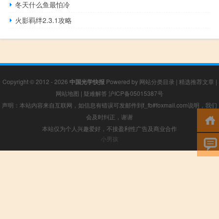
冬天什么鱼最怕冷
火影羁绊2.3.1攻略
Copyright © 2012 - 2026
中国光学快报
Powered by
网站分类目录
|
精选推荐文章
|
网站地图
|
疑难解答
沪ICP备05015387号
声明：本站内容来自互联网，如信息有错误可发邮件到f_fb#foxmail.com说明，我们
会及时纠正，谢谢
本站仅为个人兴趣爱好，不接盈利性广告及商业合作
小男孩