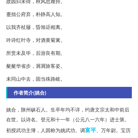
故园归未得，秋风思难持。
蹇拙公府弃，朴静高人知。
以我齐杖屦，昏旭讵相离。
吟诗红叶寺，对酒黄菊篱。
所赏未及毕，后游良有期。
粲粲华省步，屑屑旅客姿。
未同山中去，固当殊路岐。
作者简介(姚合)
姚合，陕州硖石人。生卒年均不详，约唐文宗太和中前后
在世。以诗名。登元和十一年（公元八一六年）进士第。
富平
初授武功主簿，人因称为姚武功。调
、万年尉。宝历