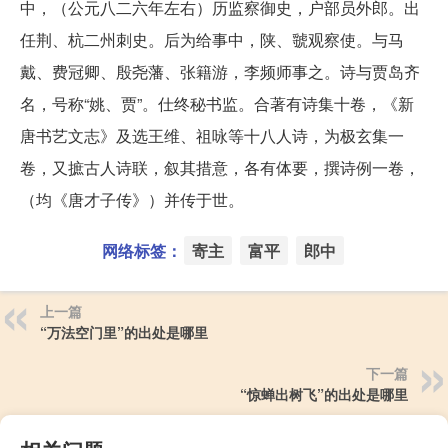
中，（公元八二六年左右）历监察御史，户部员外郎。出
任荆、杭二州刺史。后为给事中，陕、虢观察使。与马
戴、费冠卿、殷尧藩、张籍游，李频师事之。诗与贾岛齐
名，号称“姚、贾”。仕终秘书监。合著有诗集十卷，《新
唐书艺文志》及选王维、祖咏等十八人诗，为极玄集一
卷，又摭古人诗联，叙其措意，各有体要，撰诗例一卷，
（均《唐才子传》）并传于世。
网络标签：
寄主
富平
郎中
上一篇
“万法空门里”的出处是哪里
下一篇
“惊蝉出树飞”的出处是哪里