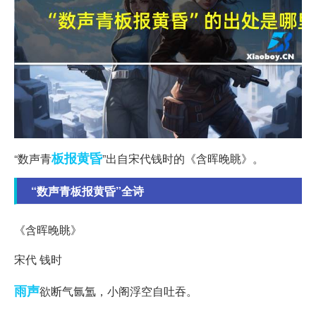
板报
黄昏
“数声青
”出自宋代钱时的《含晖晚眺》。
“数声青板报黄昏”全诗
《含晖晚眺》
宋代 钱时
雨声
欲断气氤氲，小阁浮空自吐吞。