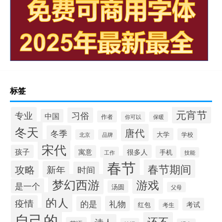
标签
元宵节
专业
习俗
中国
作者
你可以
保暖
冬天
唐代
冬季
大学
学校
北京
品牌
宋代
孩子
很多人
寓意
手机
工作
技能
春节
春节期间
攻略
新年
时间
梦幻西游
游戏
是一个
汤圆
父母
的人
疫情
礼物
的是
考试
红包
考生
自己的
还不
诗人