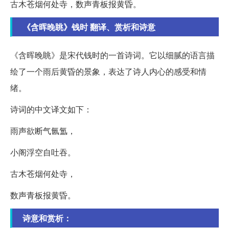
古木苍烟何处寺，数声青板报黄昏。
《含晖晚眺》钱时 翻译、赏析和诗意
《含晖晚眺》是宋代钱时的一首诗词。它以细腻的语言描
绘了一个雨后黄昏的景象，表达了诗人内心的感受和情
绪。
诗词的中文译文如下：
雨声欲断气氤氲，
小阁浮空自吐吞。
古木苍烟何处寺，
数声青板报黄昏。
诗意和赏析：