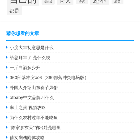
英语
诗词
适合
都是
猜你想看的文章
小度大年初意思是什么
给您拜年了 是什么梗
一斤白酒多少升
360部落冲突pc6（360部落冲突电脑版）
外国人介绍山东春节风俗
otbaby中文品牌叫什么
率土之滨 视频攻略
为什么农村过年不能吃鱼
“陈家参玄天”的出处是哪里
倩女幽魂附体攻略