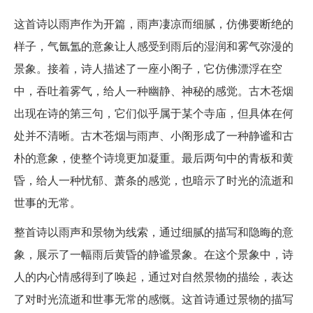
这首诗以雨声作为开篇，雨声凄凉而细腻，仿佛要断绝的
样子，气氤氲的意象让人感受到雨后的湿润和雾气弥漫的
景象。接着，诗人描述了一座小阁子，它仿佛漂浮在空
中，吞吐着雾气，给人一种幽静、神秘的感觉。古木苍烟
出现在诗的第三句，它们似乎属于某个寺庙，但具体在何
处并不清晰。古木苍烟与雨声、小阁形成了一种静谧和古
朴的意象，使整个诗境更加凝重。最后两句中的青板和黄
昏，给人一种忧郁、萧条的感觉，也暗示了时光的流逝和
世事的无常。
整首诗以雨声和景物为线索，通过细腻的描写和隐晦的意
象，展示了一幅雨后黄昏的静谧景象。在这个景象中，诗
人的内心情感得到了唤起，通过对自然景物的描绘，表达
了对时光流逝和世事无常的感慨。这首诗通过景物的描写