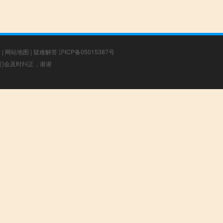
章
|
网站地图
|
疑难解答
沪ICP备05015387号
，我们会及时纠正，谢谢