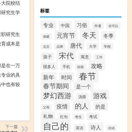
各大院校结
标签
职研究生学
专业
习俗
中国
作者
你可以
冬天
在职研究生
元宵节
冬季
保暖
教育成本是
唐代
大学
学校
北京
品牌
宋代
孩子
寓意
工作
攻略
都是在一万
很多人
手机
技能
春节
关专业的具
新年
时间
当中也有较
春节期间
是一个
梦幻西游
游戏
汤圆
的人
疫情
的是
父母
礼物
考试
红包
考生
自己的
诗人
下一篇
英语
诗词