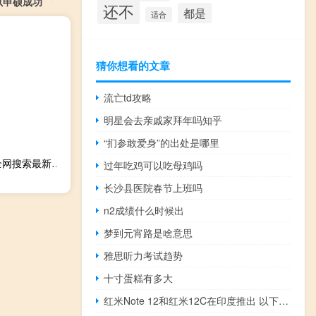
以申硕成功
还不
都是
适合
猜你想看的文章
流亡td攻略
明星会去亲戚家拜年吗知乎
“扪参敢爱身”的出处是哪里
2023年09月24日辽宁省营口市疫情大数据-今日/今天疫情全网搜索最新实时消息动态情况通知播报
过年吃鸡可以吃母鸡吗
长沙县医院春节上班吗
n2成绩什么时候出
梦到元宵路是啥意思
雅思听力考试趋势
十寸蛋糕有多大
红米Note 12和红米12C在印度推出 以下是详细信息