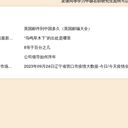
攻读同等学力申硕在职研究生如何可
英国邮件到中国多久（英国邮编大全）
2023年09月20日河北省唐山市疫情大数据-今日/今天疫情全网搜索最新实时消息动态情况通知播报
“鸟鸣草木下”的出处是哪里
8等于百分之几
公司领导如何拜年
富淼科技：产品已经覆盖亚洲、欧洲、美洲、非洲和大洋洲等国际市场并在部分国家实现跨境人民币结算