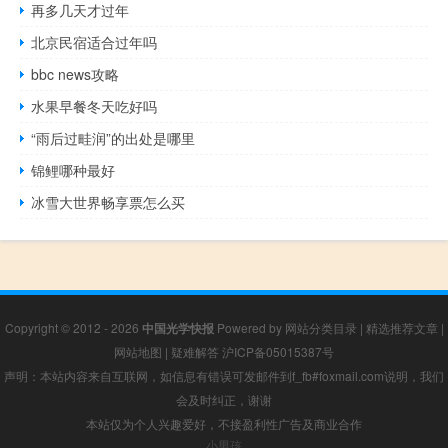
再多几天才过年
北京民宿适合过年吗
bbc news攻略
水果早餐冬天吃好吗
“雨后过畦润”的出处是哪里
锦鲤哪种最好
冰雪大世界畅享票怎么买
Copyright © 2012 - 2026
中国光学快报
Powered by
网站分类目录
|
精选推荐文章
|
网站地图
|
疑难解答
沪ICP备05015387号
声明：本站内容来自互联网，如信息有错误可发邮件到f_fb#foxmail.com说明，我们
会及时纠正，谢谢
本站仅为个人兴趣爱好，不接盈利性广告及商业合作
小男孩