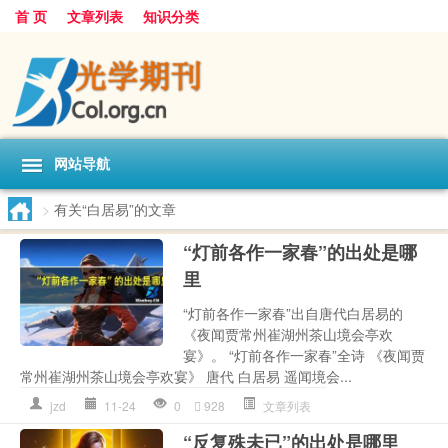
首 页
文章列表
知识分类
网站导航
>
有关“白居易”的文章
“灯前各作一家春”的出处是哪
里
“灯前各作一家春”出自唐代白居易的
《夜闻贾常州崔湖州茶山境会亭欢
宴》。 “灯前各作一家春”全诗 《夜闻贾
常州崔湖州茶山境会亭欢宴》 唐代 白居易 遥闻境会...
jzd
11-24
0
928
文章列表
“反复殊未已”的出处是哪里