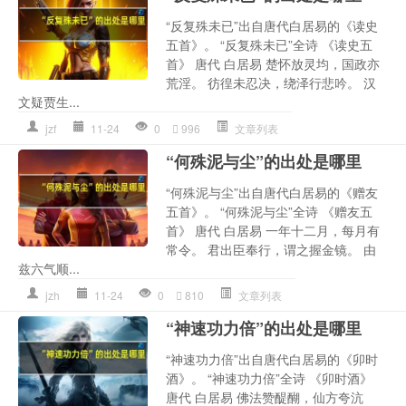
“反复殊未已”出自唐代白居易的《读史
五首》。 “反复殊未已”全诗 《读史五
首》 唐代 白居易 楚怀放灵均，国政亦
荒淫。 彷徨未忍决，绕泽行悲吟。 汉
文疑贾生...
jzf
11-24
0
996
文章列表
“何殊泥与尘”的出处是哪里
“何殊泥与尘”出自唐代白居易的《赠友
五首》。 “何殊泥与尘”全诗 《赠友五
首》 唐代 白居易 一年十二月，每月有
常令。 君出臣奉行，谓之握金镜。 由
兹六气顺...
jzh
11-24
0
810
文章列表
“神速功力倍”的出处是哪里
“神速功力倍”出自唐代白居易的《卯时
酒》。 “神速功力倍”全诗 《卯时酒》
唐代 白居易 佛法赞醍醐，仙方夸沆