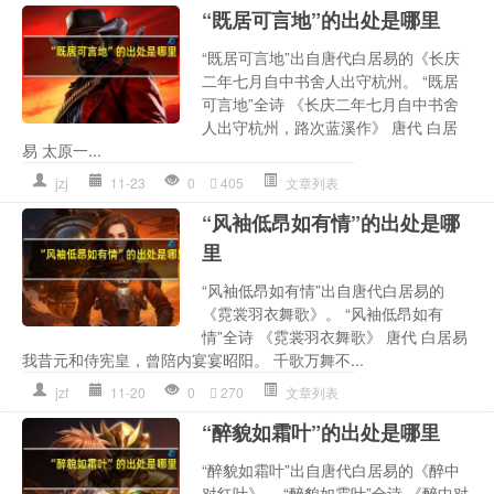
“既居可言地”的出处是哪里
“既居可言地”出自唐代白居易的《长庆
二年七月自中书舍人出守杭州。 “既居
可言地”全诗 《长庆二年七月自中书舍
人出守杭州，路次蓝溪作》 唐代 白居
易 太原一...
jzj
11-23
0
405
文章列表
“风袖低昂如有情”的出处是哪
里
“风袖低昂如有情”出自唐代白居易的
《霓裳羽衣舞歌》。 “风袖低昂如有
情”全诗 《霓裳羽衣舞歌》 唐代 白居易
我昔元和侍宪皇，曾陪内宴宴昭阳。 千歌万舞不...
jzf
11-20
0
270
文章列表
“醉貌如霜叶”的出处是哪里
“醉貌如霜叶”出自唐代白居易的《醉中
对红叶》。 “醉貌如霜叶”全诗 《醉中对