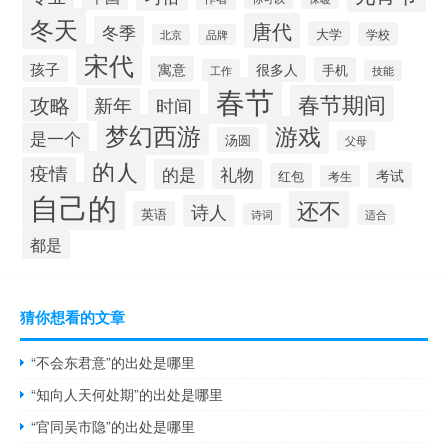
冬天
唐代
冬季
大学
学校
北京
品牌
宋代
孩子
很多人
寓意
手机
工作
技能
春节
春节期间
攻略
新年
时间
梦幻西游
游戏
是一个
汤圆
父母
的人
疫情
礼物
的是
考试
红包
考生
自己的
还不
诗人
英语
诗词
适合
都是
猜你想看的文章
“不会东君意”的出处是哪里
“知向人天何处期”的出处是哪里
“官同吴市隐”的出处是哪里