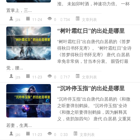
瀣。 未如卯时酒，神速功力倍。 一杯
置掌上，三...
jzs
11-24
0
734
文章列表
“树叶霜红日”的出处是哪里
“树叶霜红日”出自唐代白居易的《答梦
得秋日书怀见寄》。 “树叶霜红日”全诗
《答梦得秋日书怀见寄》 唐代 白居易
幸免非常病，甘当本分衰。 眼昏灯最
觉，腰...
jzs
11-23
0
717
文章列表
“沉吟停玉指”的出处是哪里
“沉吟停玉指”出自唐代白居易的《和微
之听妻弹别鹤操。 “沉吟停玉指”全诗
《和微之听妻弹别鹤操，因为解释其
义，依韵加四句》 唐代 白居易 义重莫
若妻，生离...
jzc
11-23
0
33
文章列表