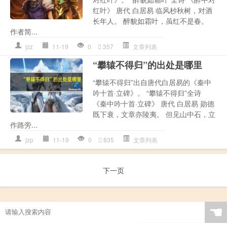
红叶》 唐代 白居易 临风杪秋树，对酒
长年人。 醉貌如霜叶，虽红不是春。
作者简...
jzz
11-19
0
357
文章列表
“攀辕不得归”的出处是哪里
“攀辕不得归”出自唐代白居易的《秦中
吟十首·立碑》。 “攀辕不得归”全诗
《秦中吟十首·立碑》 唐代 白居易 勋德
既下衰，文章亦陵夷。 但见山中石，立
作路旁...
jzp
11-19
0
835
文章列表
下一页
☚