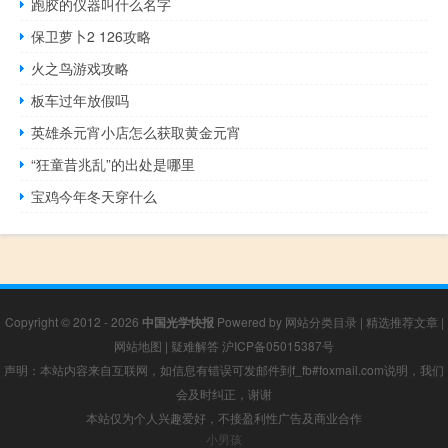
跑胶的仪器叫什么名字
保卫萝卜2 126攻略
火之鸟游戏攻略
板车过年放假吗
英雄杀元宵小店怎么获取黄金元宵
“狂童昔兆乱”的出处是哪里
宝鸡今年冬天穿什么
Copyright © 2012 - 2026
中国光学快报
Powered by
网站分类目录
|
精选推荐文章
|
网站地图
|
疑难解答
沪ICP备05015387号
声明：本站内容来自互联网，如信息有错误可发邮件到f_fb#foxmail.com说明，我们
会及时纠正，谢谢
本站仅为个人兴趣爱好，不接盈利性广告及商业合作
小男孩