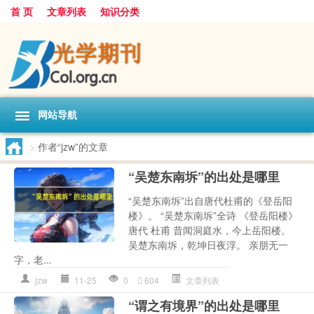
首 页
文章列表
知识分类
网站导航
>
作者“jzw”的文章
“吴楚东南坼”的出处是哪里
“吴楚东南坼”出自唐代杜甫的《登岳阳
楼》。 “吴楚东南坼”全诗 《登岳阳楼》
唐代 杜甫 昔闻洞庭水，今上岳阳楼。
吴楚东南坼，乾坤日夜浮。 亲朋无一
字，老...
jzw
11-25
0
604
文章列表
“谓之有境界”的出处是哪里