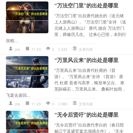
“万法空门里”的出处是哪里
“万法空门里”出自唐代姚合的《送元绪
上人游商山》。 “万法空门里”全诗 《送
元绪上人游商山》 唐代 姚合 万法空门
里，师修历几生。 过来心已悟，未到行
弥精...
jzw
11-23
0
243
文章列表
“万里风云来”的出处是哪里
“万里风云来”出自唐代杜甫的《昔
游》。 “万里风云来”全诗 《昔游》 唐
代 杜甫 昔者与高李，晚登单父台。 寒
芜际碣石，万里风云来。 桑柘叶如雨，
飞藿去裴回...
jzw
11-23
0
983
文章列表
“无令后贤吁”的出处是哪里
“无令后贤吁”出自唐代李白的《春日陪
杨江宁及诸官宴北湖感古作》。 “无令