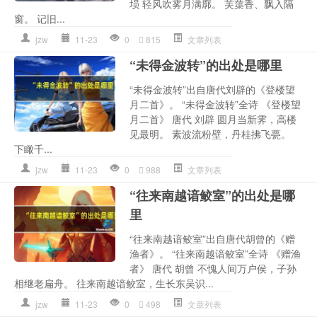
埙 轻风吹雾月满廓。 芙蕖香、飘入隔
窗。 记旧...
jzw
11-23
0
815
文章列表
“未得金波转”的出处是哪里
“未得金波转”出自唐代刘辟的《登楼望
月二首》。 “未得金波转”全诗 《登楼望
月二首》 唐代 刘辟 圆月当新霁，高楼
见最明。 素波流粉壁，丹桂拂飞甍。
下瞰千...
jzw
11-23
0
988
文章列表
“往来南越谙鲛室”的出处是哪
里
“往来南越谙鲛室”出自唐代胡曾的《赠
渔者》。 “往来南越谙鲛室”全诗 《赠渔
者》 唐代 胡曾 不愧人间万户侯，子孙
相继老扁舟。 往来南越谙鲛室，生长东吴识...
jzw
11-23
0
498
文章列表