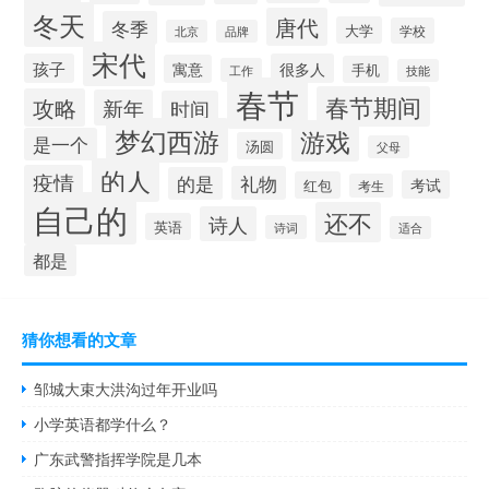
冬天
唐代
冬季
大学
学校
北京
品牌
宋代
孩子
很多人
寓意
手机
工作
技能
春节
春节期间
攻略
新年
时间
梦幻西游
游戏
是一个
汤圆
父母
的人
疫情
礼物
的是
考试
红包
考生
自己的
还不
诗人
英语
诗词
适合
都是
猜你想看的文章
邹城大束大洪沟过年开业吗
小学英语都学什么？
广东武警指挥学院是几本