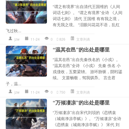
“谓之有境界”出自清代王国维的《人间
词话七则》。 “谓之有境界”全诗 《人间
词话七则》 清代 王国维 有有我之境，
有无我之境。 “泪眼问花花不语，乱红
飞过秋...
jzw
11-24
0
826
文章列表
“温其在邑”的出处是哪里
“温其在邑”出自先秦佚名的《小戎》。
“温其在邑”全诗 《小戎》 先秦 佚名 小
戎俴收，五楘梁辀。 游环胁驱，阴靷鋈
续。 文茵畅毂，驾我骐馵。 言念君
子，温...
jzw
11-24
0
750
文章列表
“万倾凄凉”的出处是哪里
“万倾凄凉”出自宋代刘埙的《恋绣衾
（城南净凉亭赋）》。 “万倾凄凉”全诗
《恋绣衾（城南净凉亭赋）》 宋代 刘