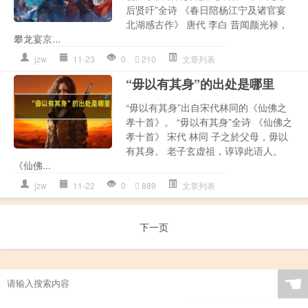
后贤吁”全诗 《春日陪杨江宁及诸官宴
北湖感古作》 唐代 李白 昔闻颜光禄，
攀龙宴京...
jzw
11-23
0
210
文章列表
“毋以有其身”的出处是哪里
“毋以有其身”出自宋代林同的《仙佛之
孝十首》。 “毋以有其身”全诗 《仙佛之
孝十首》 宋代 林同 子之於父母，毋以
有其身。 老子玄虚祖，谆谆此语人。
《仙佛...
jzw
11-22
0
889
文章列表
下一页
☚