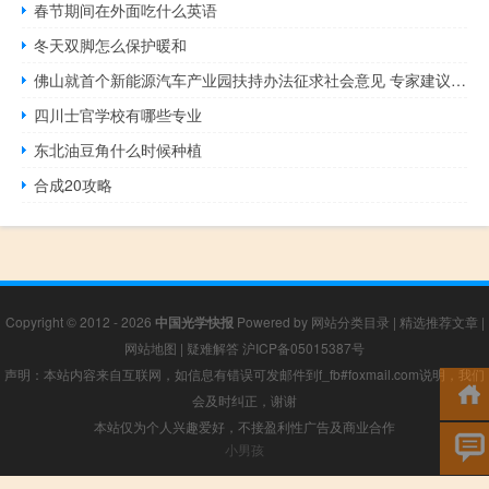
春节期间在外面吃什么英语
冬天双脚怎么保护暖和
佛山就首个新能源汽车产业园扶持办法征求社会意见 专家建议加强力度与精准度
四川士官学校有哪些专业
东北油豆角什么时候种植
合成20攻略
Copyright © 2012 - 2026
中国光学快报
Powered by
网站分类目录
|
精选推荐文章
|
网站地图
|
疑难解答
沪ICP备05015387号
声明：本站内容来自互联网，如信息有错误可发邮件到f_fb#foxmail.com说明，我们
会及时纠正，谢谢
本站仅为个人兴趣爱好，不接盈利性广告及商业合作
小男孩