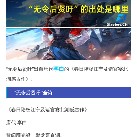
李白
“无令后贤吁”出自唐代
的《春日陪杨江宁及诸官宴北
湖感古作》。
“无令后贤吁”全诗
《春日陪杨江宁及诸官宴北湖感古作》
唐代 李白
昔闻颜光禄，攀龙宴京湖。