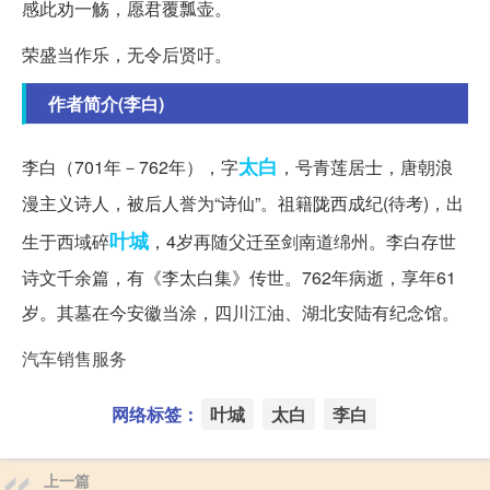
感此劝一觞，愿君覆瓢壶。
荣盛当作乐，无令后贤吁。
作者简介(李白)
太白
李白（701年－762年），字
，号青莲居士，唐朝浪
漫主义诗人，被后人誉为“诗仙”。祖籍陇西成纪(待考)，出
叶城
生于西域碎
，4岁再随父迁至剑南道绵州。李白存世
诗文千余篇，有《李太白集》传世。762年病逝，享年61
岁。其墓在今安徽当涂，四川江油、湖北安陆有纪念馆。
汽车销售服务
网络标签：
叶城
太白
李白
上一篇