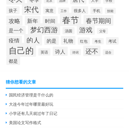
大学
学校
北京
品牌
宋代
孩子
很多人
寓意
手机
工作
技能
春节
春节期间
攻略
新年
时间
梦幻西游
游戏
是一个
汤圆
父母
的人
疫情
礼物
的是
考试
红包
考生
自己的
还不
诗人
英语
诗词
适合
都是
猜你想看的文章
国民经济管理是干什么的
大连今年过年哪里最好玩
小学还有几天就过年了日记
美国论文写作格式