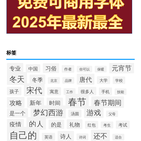
标签
元宵节
专业
习俗
中国
作者
你可以
保暖
冬天
唐代
冬季
大学
学校
北京
品牌
宋代
孩子
很多人
寓意
手机
工作
技能
春节
春节期间
攻略
新年
时间
梦幻西游
游戏
是一个
汤圆
父母
的人
疫情
礼物
的是
考试
红包
考生
自己的
还不
诗人
英语
诗词
适合