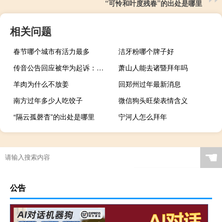
“可怜和叶度残春”的出处是哪里
相关问题
春节哪个城市有活力最多
洁牙粉哪个牌子好
传音公告回应被华为起诉：涉案金额2000万元，已立案
萧山人能去诸暨拜年吗
羊肉为什么不放姜
回郑州过年最新消息
南方过年多少人吃饺子
微信狗头旺柴表情含义
“隔云孤磬杳”的出处是哪里
宁河人怎么拜年
☚
公告