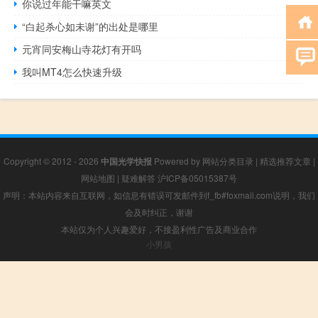
你说过年能干嘛英文
“白起杀心如未谢”的出处是哪里
元宵同安梅山寺花灯有开吗
我叫MT4怎么快速升级
Copyright © 2012 - 2026
中国光学快报
Powered by
网站分类目录
|
精选推荐文章
|
网站地图
|
疑难解答
沪ICP备05015387号
声明：本站内容来自互联网，如信息有错误可发邮件到f_fb#foxmail.com说明，我们
会及时纠正，谢谢
本站仅为个人兴趣爱好，不接盈利性广告及商业合作
小男孩