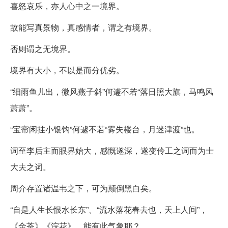
喜怒哀乐，亦人心中之一境界。
故能写真景物，真感情者，谓之有境界。
否则谓之无境界。
境界有大小，不以是而分优劣。
“细雨鱼儿出，微风燕子斜”何遽不若“落日照大旗，马鸣风
萧萧”。
“宝帘闲挂小银钩”何遽不若“雾失楼台，月迷津渡”也。
词至李后主而眼界始大，感慨遂深，遂变伶工之词而为士
大夫之词。
周介存置诸温韦之下，可为颠倒黑白矣。
“自是人生长恨水长东”、“流水落花春去也，天上人间”，
《金荃》《浣花》，能有此气象耶？