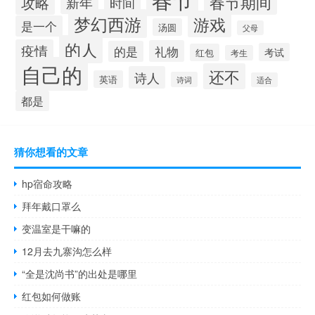
春节期间
攻略
新年
时间
梦幻西游
游戏
是一个
汤圆
父母
的人
疫情
礼物
的是
考试
红包
考生
自己的
还不
诗人
英语
诗词
适合
都是
猜你想看的文章
hp宿命攻略
拜年戴口罩么
变温室是干嘛的
12月去九寨沟怎么样
“全是沈尚书”的出处是哪里
红包如何做账