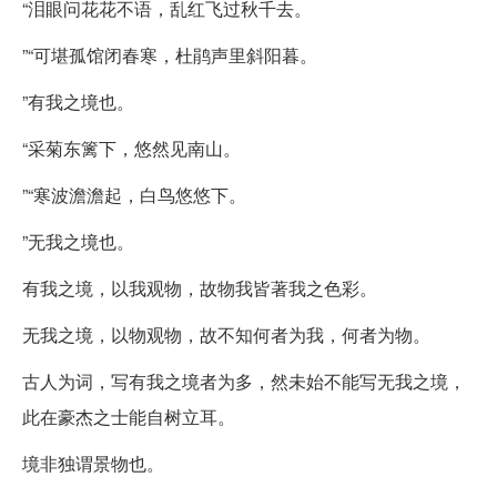
“泪眼问花花不语，乱红飞过秋千去。
”“可堪孤馆闭春寒，杜鹃声里斜阳暮。
”有我之境也。
“采菊东篱下，悠然见南山。
”“寒波澹澹起，白鸟悠悠下。
”无我之境也。
有我之境，以我观物，故物我皆著我之色彩。
无我之境，以物观物，故不知何者为我，何者为物。
古人为词，写有我之境者为多，然未始不能写无我之境，
此在豪杰之士能自树立耳。
境非独谓景物也。