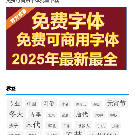
免费可商用字体批量下载
标签
元宵节
专业
习俗
中国
作者
你可以
保暖
冬天
唐代
冬季
大学
学校
北京
品牌
宋代
孩子
很多人
寓意
手机
工作
技能
春节