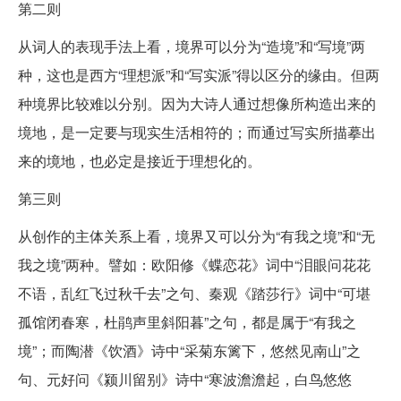
第二则
从词人的表现手法上看，境界可以分为“造境”和“写境”两
种，这也是西方“理想派”和“写实派”得以区分的缘由。但两
种境界比较难以分别。因为大诗人通过想像所构造出来的
境地，是一定要与现实生活相符的；而通过写实所描摹出
来的境地，也必定是接近于理想化的。
第三则
从创作的主体关系上看，境界又可以分为“有我之境”和“无
我之境”两种。譬如：欧阳修《蝶恋花》词中“泪眼问花花
不语，乱红飞过秋千去”之句、秦观《踏莎行》词中“可堪
孤馆闭春寒，杜鹃声里斜阳暮”之句，都是属于“有我之
境”；而陶潜《饮酒》诗中“采菊东篱下，悠然见南山”之
句、元好问《颍川留别》诗中“寒波澹澹起，白鸟悠悠