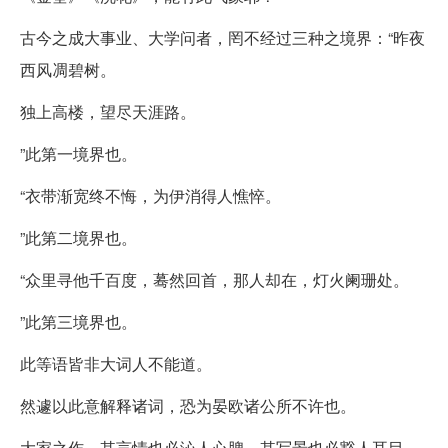
古今之成大事业、大学问者，罔不经过三种之境界：“昨夜
西风凋碧树。
独上高楼，望尽天涯路。
”此第一境界也。
“衣带渐宽终不悔，为伊消得人憔悴。
”此第二境界也。
“众里寻他千百度，蓦然回首，那人却在，灯火阑珊处。
”此第三境界也。
此等语皆非大词人不能道。
然遽以此意解释诸词，恐为晏欧诸公所不许也。
大家之作，其言情也必沁人心脾，其写景也必豁人耳目。