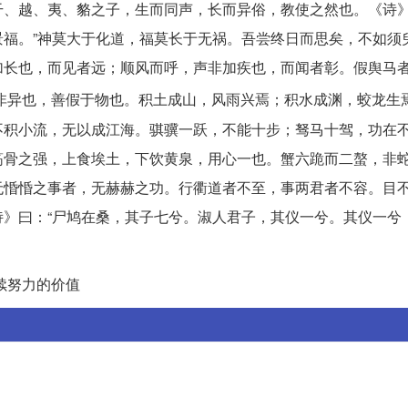
、越、夷、貉之子，生而同声，长而异俗，教使之然也。《诗》
福。”神莫大于化道，福莫长于无祸。吾尝终日而思矣，不如须
加长也，而见者远；顺风而呼，声非加疾也，而闻者彰。假舆马
非异也，善假于物也。积土成山，风雨兴焉；积水成渊，蛟龙生
不积小流，无以成江海。骐骥一跃，不能十步；驽马十驾，功在
筋骨之强，上食埃土，下饮黄泉，用心一也。蟹六跪而二螯，非
无惛惛之事者，无赫赫之功。行衢道者不至，事两君者不容。目
》曰：“尸鸠在桑，其子七兮。淑人君子，其仪一兮。其仪一兮
续努力的价值