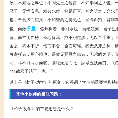
溪，不知地之厚也；不闻先王之遗言，不知学问之大也。干
君子，无恒安息。靖共尔位，好是正直。神之听之，介尔景
也；吾尝跂而望矣，不如登高之博见也。登高而招，臂非
千里
也，而致
；假舟楫者，非能水也，而绝江河。君子生
德，而神明自得，圣心备焉。故不积跬步，无以至千里；
舍之，朽木不折；锲而不舍，金石可镂。蚓无爪牙之利，
可寄托者，用心躁也。是故无冥冥之志者，无昭昭之明；
明，耳不能两听而聪。螣蛇无足而飞，鼫鼠五技而穷。《诗
兮!”故君子结于一也。```
以上是《荀子·劝学》的原文，它强调了学习的重要性和持
其他小伙伴的相似问题：
《荀子·劝学》的主要思想是什么？