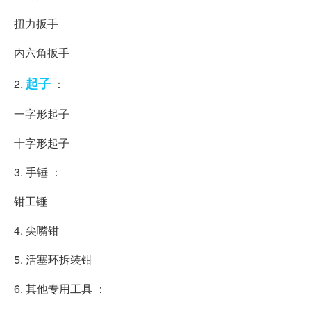
扭力扳手
内六角扳手
起子
2.
：
一字形起子
十字形起子
3. 手锤 ：
钳工锤
4. 尖嘴钳
5. 活塞环拆装钳
6. 其他专用工具 ：