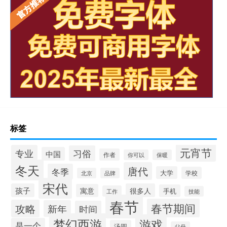
标签
元宵节
专业
习俗
中国
作者
你可以
保暖
冬天
唐代
冬季
大学
学校
北京
品牌
宋代
孩子
很多人
寓意
手机
工作
技能
春节
春节期间
攻略
新年
时间
梦幻西游
游戏
是一个
汤圆
父母