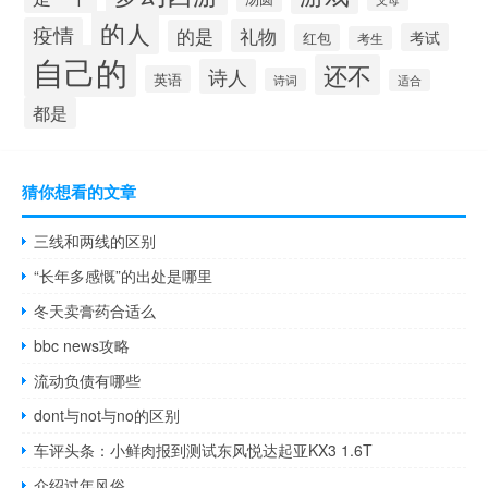
的人
疫情
礼物
的是
考试
红包
考生
自己的
还不
诗人
英语
诗词
适合
都是
猜你想看的文章
三线和两线的区别
“长年多感慨”的出处是哪里
冬天卖膏药合适么
bbc news攻略
流动负债有哪些
dont与not与no的区别
车评头条：小鲜肉报到测试东风悦达起亚KX3 1.6T
介绍过年风俗