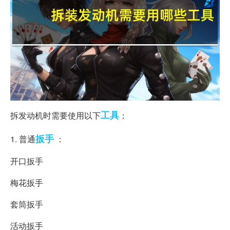
工具
拆发动机时需要使用以下
：
扳手
1. 普通
：
开口扳手
梅花扳手
套筒扳手
活动扳手