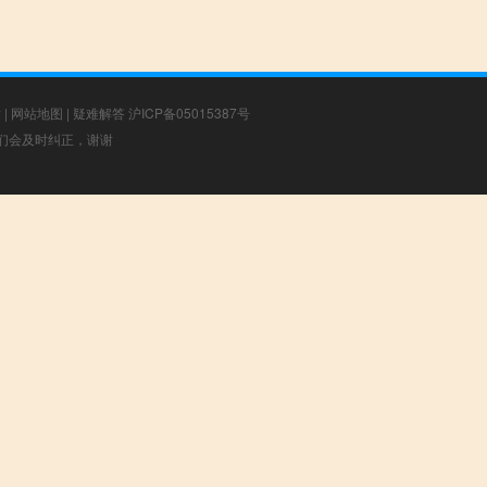
章
|
网站地图
|
疑难解答
沪ICP备05015387号
，我们会及时纠正，谢谢