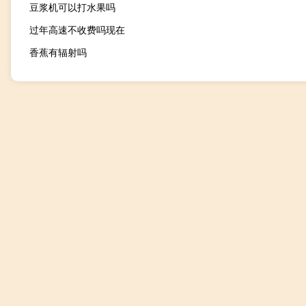
豆浆机可以打水果吗
过年高速不收费吗现在
香蕉有辐射吗