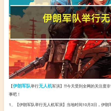
伊朗
军队
无人机
【
举行
军演】!!!今天受到全网的关注
事吧！
1、【伊朗军队举行无人机军演】当地时间10月3日，伊