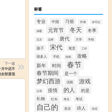
标签
专业
习俗
中国
作者
你可以
冬天
元宵节
冬季
保暖
唐代
大学
学校
北京
品牌
宋代
孩子
寓意
工作
攻略
很多人
手机
技能
春节
下一篇
新年
时间
个月中还不
春节期间
是一个
能全部显现
梦幻西游
游戏
汤圆
的人
疫情
的是
父母
礼物
考试
红包
考生
自己的
诗人
英语
诗词