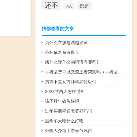
还不
都是
适合
猜你想看的文章
为什么衣服越洗越发黄
茶杯猫寿命有多长
蟠什么际什么的词语有哪些?
手机话费可以充值王者荣耀吗（手机话费可以买什么）
男方不去女方拜年如何应付
2022陕西人怎样过年
孩子拜年磕头好吗
过年买翡翠送老婆好吗吗
温州冬天吃什么好吃
外国人介绍山东春节风俗