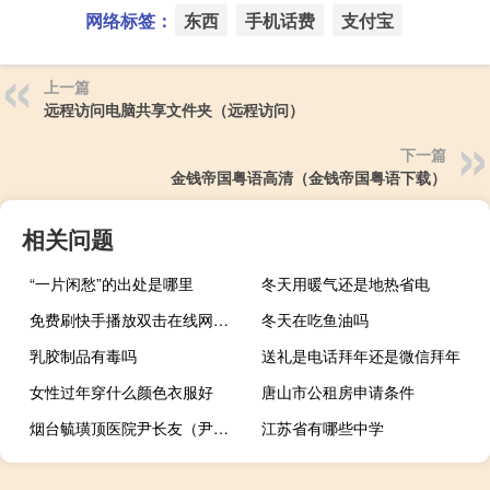
网络标签：
东西
手机话费
支付宝
上一篇
远程访问电脑共享文件夹（远程访问）
下一篇
金钱帝国粤语高清（金钱帝国粤语下载）
相关问题
“一片闲愁”的出处是哪里
冬天用暖气还是地热省电
免费刷快手播放双击在线网站 - qq自动点赞神器免费_快手粉丝过千万意味着什么
冬天在吃鱼油吗
乳胶制品有毒吗
送礼是电话拜年还是微信拜年
女性过年穿什么颜色衣服好
唐山市公租房申请条件
烟台毓璜顶医院尹长友（尹长友）
江苏省有哪些中学