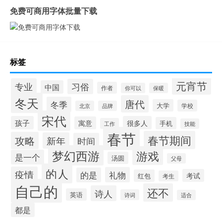
免费可商用字体批量下载
标签
元宵节
专业
习俗
中国
作者
你可以
保暖
冬天
唐代
冬季
大学
学校
北京
品牌
宋代
孩子
很多人
寓意
手机
工作
技能
春节
春节期间
攻略
新年
时间
梦幻西游
游戏
是一个
汤圆
父母
的人
疫情
礼物
的是
考试
红包
考生
自己的
还不
诗人
英语
诗词
适合
都是