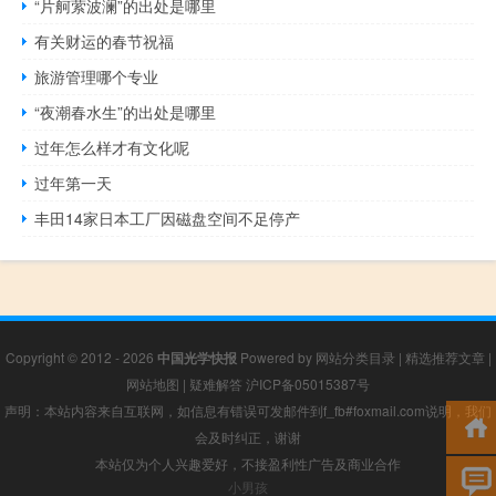
“片舸萦波澜”的出处是哪里
有关财运的春节祝福
旅游管理哪个专业
“夜潮春水生”的出处是哪里
过年怎么样才有文化呢
过年第一天
丰田14家日本工厂因磁盘空间不足停产
Copyright © 2012 - 2026
中国光学快报
Powered by
网站分类目录
|
精选推荐文章
|
网站地图
|
疑难解答
沪ICP备05015387号
声明：本站内容来自互联网，如信息有错误可发邮件到f_fb#foxmail.com说明，我们
会及时纠正，谢谢
本站仅为个人兴趣爱好，不接盈利性广告及商业合作
小男孩