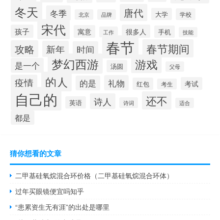
冬天
唐代
冬季
大学
学校
北京
品牌
宋代
孩子
很多人
寓意
手机
工作
技能
春节
春节期间
攻略
新年
时间
梦幻西游
游戏
是一个
汤圆
父母
的人
疫情
礼物
的是
考试
红包
考生
自己的
还不
诗人
英语
诗词
适合
都是
猜你想看的文章
二甲基硅氧烷混合环价格（二甲基硅氧烷混合环体）
过年买眼镜便宜吗知乎
“患累资生无有涯”的出处是哪里