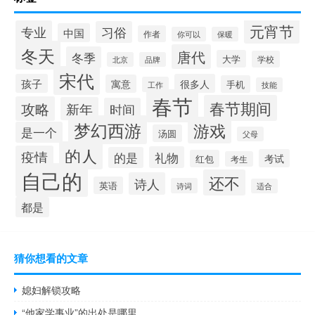
元宵节
专业
习俗
中国
作者
你可以
保暖
冬天
唐代
冬季
大学
学校
北京
品牌
宋代
孩子
很多人
寓意
手机
工作
技能
春节
春节期间
攻略
新年
时间
梦幻西游
游戏
是一个
汤圆
父母
的人
疫情
礼物
的是
考试
红包
考生
自己的
还不
诗人
英语
诗词
适合
都是
猜你想看的文章
媳妇解锁攻略
“他家学事业”的出处是哪里