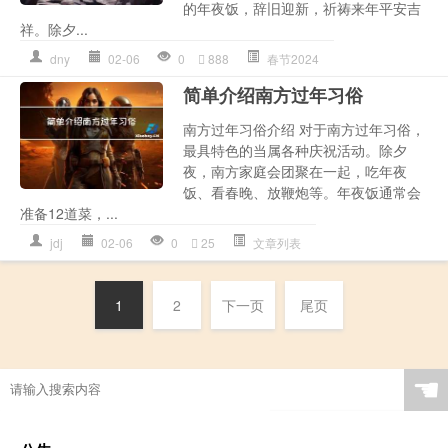
的年夜饭，辞旧迎新，祈祷来年平安吉
祥。除夕...
dny
02-06
0
888
春节2024
简单介绍南方过年习俗
南方过年习俗介绍 对于南方过年习俗，
最具特色的当属各种庆祝活动。除夕
夜，南方家庭会团聚在一起，吃年夜
饭、看春晚、放鞭炮等。年夜饭通常会
准备12道菜，...
jdj
02-06
0
25
文章列表
1
2
下一页
尾页
☚