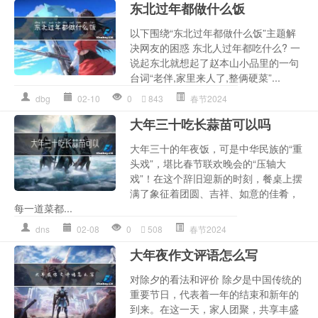
东北过年都做什么饭
以下围绕“东北过年都做什么饭”主题解
决网友的困惑 东北人过年都吃什么? 一
说起东北就想起了赵本山小品里的一句
台词“老伴,家里来人了,整俩硬菜”...
dbg
02-10
0
843
春节2024
大年三十吃长蒜苗可以吗
大年三十的年夜饭，可是中华民族的“重
头戏”，堪比春节联欢晚会的“压轴大
戏”！在这个辞旧迎新的时刻，餐桌上摆
满了象征着团圆、吉祥、如意的佳肴，
每一道菜都...
dns
02-08
0
508
春节2024
大年夜作文评语怎么写
对除夕的看法和评价 除夕是中国传统的
重要节日，代表着一年的结束和新年的
到来。在这一天，家人团聚，共享丰盛