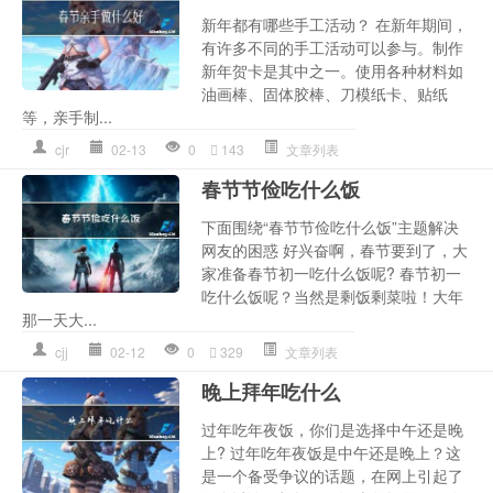
新年都有哪些手工活动？ 在新年期间，
有许多不同的手工活动可以参与。制作
新年贺卡是其中之一。使用各种材料如
油画棒、固体胶棒、刀模纸卡、贴纸
等，亲手制...
cjr
02-13
0
143
文章列表
春节节俭吃什么饭
下面围绕“春节节俭吃什么饭”主题解决
网友的困惑 好兴奋啊，春节要到了，大
家准备春节初一吃什么饭呢? 春节初一
吃什么饭呢？当然是剩饭剩菜啦！大年
那一天大...
cjj
02-12
0
329
文章列表
晚上拜年吃什么
过年吃年夜饭，你们是选择中午还是晚
上? 过年吃年夜饭是中午还是晚上？这
是一个备受争议的话题，在网上引起了