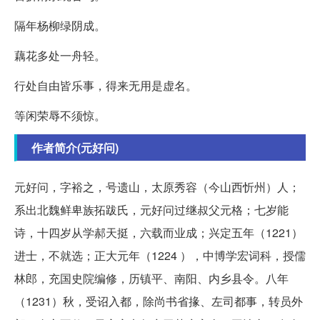
隔年杨柳绿阴成。
藕花多处一舟轻。
行处自由皆乐事，得来无用是虚名。
等闲荣辱不须惊。
作者简介(元好问)
元好问，字裕之，号遗山，太原秀容（今山西忻州）人；
系出北魏鲜卑族拓跋氏，元好问过继叔父元格；七岁能
诗，十四岁从学郝天挺，六载而业成；兴定五年（1221）
进士，不就选；正大元年（1224 ），中博学宏词科，授儒
林郎，充国史院编修，历镇平、南阳、内乡县令。八年
（1231）秋，受诏入都，除尚书省掾、左司都事，转员外