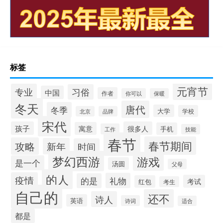
标签
元宵节
专业
习俗
中国
作者
你可以
保暖
冬天
唐代
冬季
大学
学校
北京
品牌
宋代
孩子
很多人
寓意
手机
工作
技能
春节
春节期间
攻略
新年
时间
梦幻西游
游戏
是一个
汤圆
父母
的人
疫情
礼物
的是
考试
红包
考生
自己的
还不
诗人
英语
诗词
适合
都是