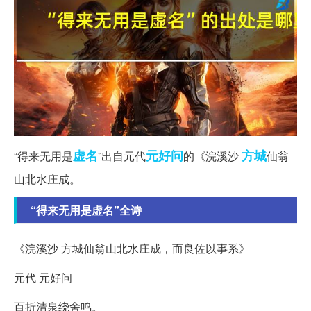
虚名
元好问
方城
“得来无用是
”出自元代
的《浣溪沙
仙翁
山北水庄成。
“得来无用是虚名”全诗
《浣溪沙 方城仙翁山北水庄成，而良佐以事系》
元代 元好问
百折清泉绕舍鸣。