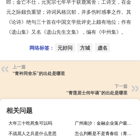
郎；金亡不仕，元宪宗七年卒于获鹿寓舍；工诗文，在金
元之际颇负重望；诗词风格沉郁，并多伤时感事之作。其
《论诗》绝句三十首在中国文学批评史上颇有地位；作有
《遗山集》又名《遗山先生文集》，编有《中州集》。
网络标签：
元好问
方城
虚名
上一篇
“青衿同舍乐”的出处是哪里
下一篇
“青莲居士何年谪”的出处是哪里
相关问题
大年三十吃死鱼可以吗
广州南沙：金融企业落户最高奖励5000万元
不战屈人之兵是什么意思
怎么判断是不是青春痘（青春痘会自己消失吗）