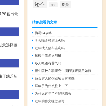
还不
都是
适合
级PS输出最
猜你想看的文章
街霸04攻略
冬天喝金骏眉上火吗
人刻意选择钢
过年找人借车吉利吗
砗磲手串怎么消磁
冬天帐篷有雾气吗
招生院校在职研究生项目读研费用如何
由于缺乏新
适合穷人的创业项目有哪些
拜年手为什么往上一下
为什么过年了不能吃蒜头
过年的作文呢怎么写