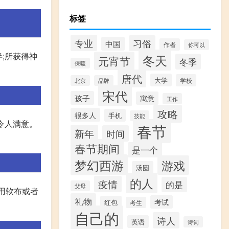
标签
专业
习俗
中国
作者
你可以
半;所获得神
冬天
元宵节
冬季
保暖
唐代
大学
学校
北京
品牌
宋代
孩子
寓意
工作
攻略
很多人
手机
技能
果令人满意。
春节
新年
时间
春节期间
是一个
梦幻西游
游戏
汤圆
的人
疫情
的是
父母
,用软布或者
礼物
考试
红包
考生
自己的
诗人
英语
诗词