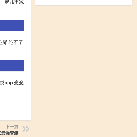
有一定几率减
吃屎,吃不了
app 念念
下一篇
武最强套装