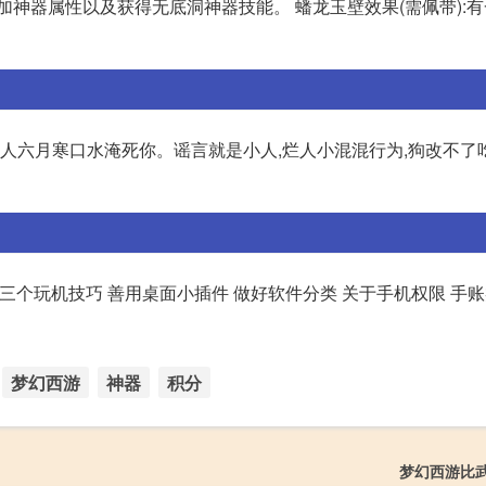
加神器属性以及获得无底洞神器技能。 蟠龙玉壁效果(需佩带):
伤人六月寒口水淹死你。谣言就是小人,烂人小混混行为,狗改不了
录 三个玩机技巧 善用桌面小插件 做好软件分类 关于手机权限 手账类
梦幻西游
神器
积分
梦幻西游比