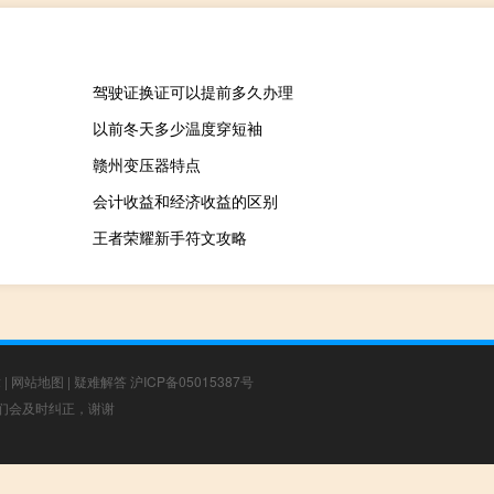
驾驶证换证可以提前多久办理
以前冬天多少温度穿短袖
赣州变压器特点
会计收益和经济收益的区别
王者荣耀新手符文攻略
章
|
网站地图
|
疑难解答
沪ICP备05015387号
，我们会及时纠正，谢谢