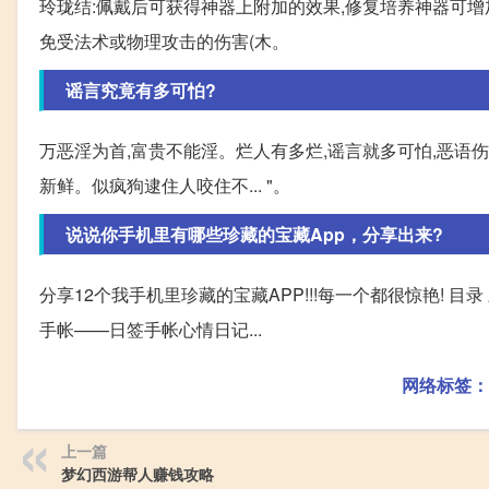
玲珑结:佩戴后可获得神器上附加的效果,修复培养神器可增
免受法术或物理攻击的伤害(木。
谣言究竟有多可怕?
万恶淫为首,富贵不能淫。烂人有多烂,谣言就多可怕,恶语
新鲜。似疯狗逮住人咬住不... "。
说说你手机里有哪些珍藏的宝藏App，分享出来?
分享12个我手机里珍藏的宝藏APP!!!每一个都很惊艳! 目
手帐——日签手帐心情日记...
网络标签：
上一篇
梦幻西游帮人赚钱攻略