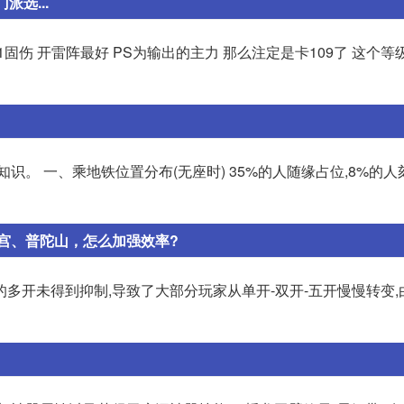
派选...
减少1固伤 开雷阵最好 PS为输出的主力 那么注定是卡109了 这个等
识。 一、乘地铁位置分布(无座时) 35%的人随缘占位,8%的
宫、普陀山，怎么加强效率?
多开未得到抑制,导致了大部分玩家从单开-双开-五开慢慢转变,