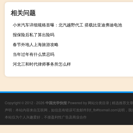
相关问题
小米汽车详细规格首曝：北汽越野代工 搭载比亚迪弗迪电池
报保险后私了算出险吗
春节外地人上海旅游攻略
当年过年有什么禁忌吗
河北三和时代律师事务所怎么样
Copyright © 2012 - 2026
中国光学快报
Powered by
网站分类目录
|
精选推荐文
声明：本站内容来自互联网，如信息有错误可发邮件到f_fb#foxmail.com说明
本站仅为个人兴趣爱好，不接盈利性广告及商业合作