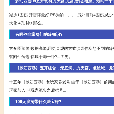
梦幻西游09五开现有力天宫,龙宫,普陀,地府。最终一个门
减少1固伤 开雷阵最好 PS为输... 。。 另外目前4固伤,
大化 4孔 秒3 那么。
有哪些非常冷门的冷知识?
方多图预警,数据高能,用更直观的方式演绎你所想不到的冷知
管附件旁边,你属于哪一种?... 7.男。
《梦幻西游》五开组合，无底洞、力天宫、凌波城、龙
十五年《梦幻西游》老玩家养老号 由于《梦幻西游》前期的
玩家加入,老玩家流失之后把号...
109无底洞带什么法宝好?