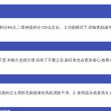
积分80点,二星神器积分120点左右。 2.功勋模式下,经验奖励减
并不贵,补耐久也很方便,但有了不磨之后,刷任务也会更加省心,效
器表面的尘土用软毛刷或者吹风机清除干净。2. 使用温水或者清水