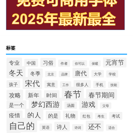
标签
元宵节
专业
习俗
中国
作者
你可以
保暖
冬天
唐代
冬季
大学
学校
北京
品牌
宋代
孩子
很多人
寓意
手机
工作
技能
春节
春节期间
攻略
新年
时间
梦幻西游
游戏
是一个
汤圆
父母
的人
疫情
礼物
的是
考试
红包
考生
自己的
还不
诗人
英语
诗词
适合