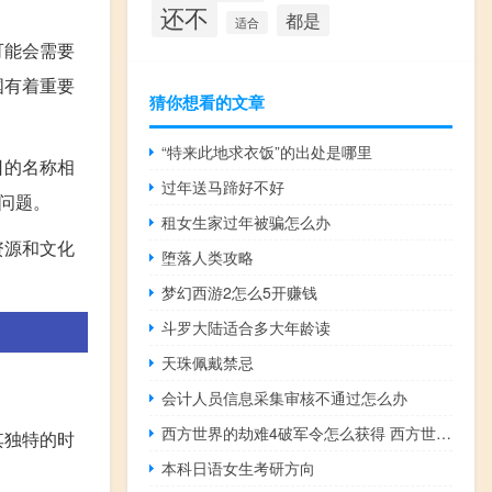
还不
都是
适合
可能会需要
国有着重要
猜你想看的文章
“特来此地求衣饭”的出处是哪里
日的名称相
过年送马蹄好不好
问题。
租女生家过年被骗怎么办
资源和文化
堕落人类攻略
梦幻西游2怎么5开赚钱
斗罗大陆适合多大年龄读
天珠佩戴禁忌
会计人员信息采集审核不通过怎么办
西方世界的劫难4破军令怎么获得 西方世界的劫难4攻略
其独特的时
本科日语女生考研方向