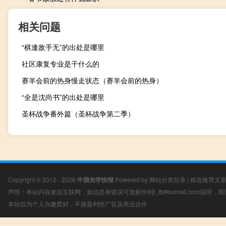
相关问题
“棋逢敌手无”的出处是哪里
社区康复专业是干什么的
赛羊会前的热身慢走状态（赛羊会前的热身）
“全是沈尚书”的出处是哪里
圣杯战争番外篇（圣杯战争第二季）
Copyright © 2012 - 2026
中国光学快报
Powered by
网站分类目录
|
精选推荐文
声明：本站内容来自互联网，如信息有错误可发邮件到f_fb#foxmail.com说明
本站仅为个人兴趣爱好，不接盈利性广告及商业合作