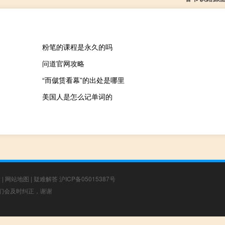
粉笔的课程是永久的吗
问道官网攻略
“而僦赁看幕”的出处是哪里
美国人是怎么记单词的
章
|
网站地图
|
疑难解答
沪ICP备05015387号
，我们会及时纠正，谢谢