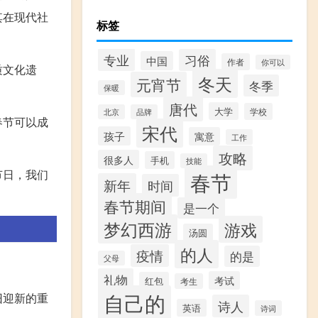
其在现代社
标签
专业
习俗
中国
作者
你可以
质文化遗
冬天
元宵节
冬季
保暖
唐代
大学
学校
北京
品牌
春节可以成
宋代
孩子
寓意
工作
攻略
很多人
手机
技能
节日，我们
春节
新年
时间
春节期间
是一个
梦幻西游
游戏
汤圆
的人
疫情
的是
父母
礼物
考试
红包
考生
自己的
旧迎新的重
诗人
英语
诗词