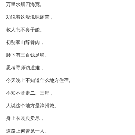
万里水烟四海宽。
劝说着这般滋味痛苦，
教人怎不鼻子酸。
初别家山辞骨肉，
腰下有三百钱足够。
思考寻师访道难，
今天晚上不知道什么地方住宿。
不知不觉走二、三程，
人说这个地方是漳州城。
身上衣裳典卖尽，
道路上何曾见一人。