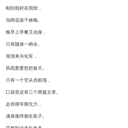
刚到我村在我馆，
鸟啼花落千林晚。
晚早上早餐又动身，
只有随身一柄伞。
渐渐来兴化军，
风雨萧萧想把春天。
只有一个空从赤毵瑉，
口袋里还有三个两篇文章。
走得艰辛脚无力，
满身瘙痒都生虱子。
茫然到这条红色条，