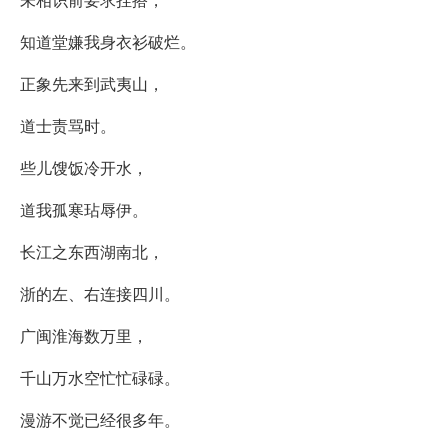
知道堂嫌我身衣衫破烂。
正象先来到武夷山，
道士责骂时。
些儿馊饭冷开水，
道我孤寒玷辱伊。
长江之东西湖南北，
浙的左、右连接四川。
广闽淮海数万里，
千山万水空忙忙碌碌。
漫游不觉已经很多年。