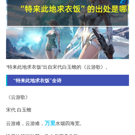
“特来此地求衣饭”出自宋代白玉蟾的《云游歌》。
“特来此地求衣饭”全诗
《云游歌》
宋代 白玉蟾
万里
云游难，云游难，
水烟四海宽。