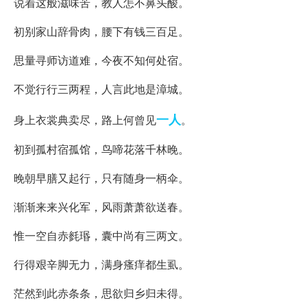
说着这般滋味苦，教人怎不鼻头酸。
初别家山辞骨肉，腰下有钱三百足。
思量寻师访道难，今夜不知何处宿。
不觉行行三两程，人言此地是漳城。
一人
身上衣裳典卖尽，路上何曾见
。
初到孤村宿孤馆，鸟啼花落千林晚。
晚朝早膳又起行，只有随身一柄伞。
渐渐来来兴化军，风雨萧萧欲送春。
惟一空自赤毵瑉，囊中尚有三两文。
行得艰辛脚无力，满身瘙痒都生虱。
茫然到此赤条条，思欲归乡归未得。