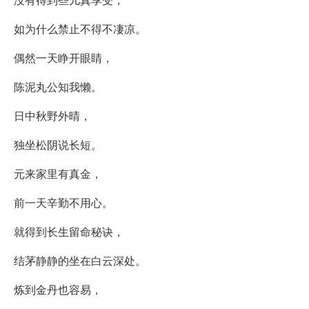
如为什么禁止不得不凄凉。
偶然一天睁开眼睛，
陈泥丸公知我懒。
日中秋野外晴，
独坐松阴说长短。
元来家里有真金，
前一天辛勤不用心。
就得到长生留命秘诀，
结茅静静的坐在白云深处。
炼到金丹也容易，