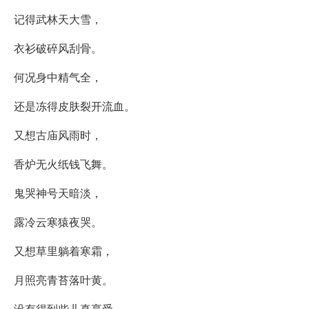
记得武林天大雪，
衣衫破碎风刮骨。
何况身中精气全，
还是冻得皮肤裂开流血。
又想古庙风雨时，
香炉无火纸钱飞舞。
鬼哭神号天暗淡，
露冷云寒猿夜哭。
又想草里躺着寒霜，
月照亮青苔落叶黄。
没有得到些儿真享受，