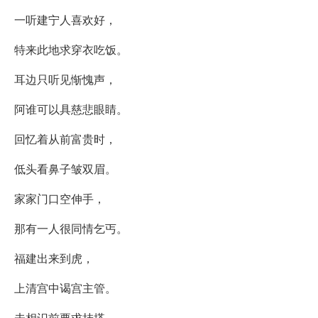
一听建宁人喜欢好，
特来此地求穿衣吃饭。
耳边只听见惭愧声，
阿谁可以具慈悲眼睛。
回忆着从前富贵时，
低头看鼻子皱双眉。
家家门口空伸手，
那有一人很同情乞丐。
福建出来到虎，
上清宫中谒宫主管。
未相识前要求挂搭，