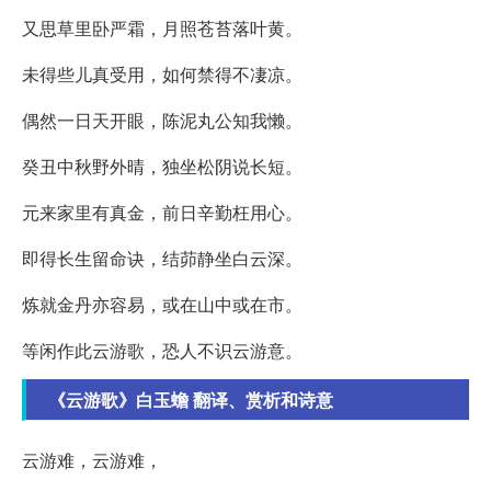
又思草里卧严霜，月照苍苔落叶黄。
未得些儿真受用，如何禁得不凄凉。
偶然一日天开眼，陈泥丸公知我懒。
癸丑中秋野外晴，独坐松阴说长短。
元来家里有真金，前日辛勤枉用心。
即得长生留命诀，结茆静坐白云深。
炼就金丹亦容易，或在山中或在市。
等闲作此云游歌，恐人不识云游意。
《云游歌》白玉蟾 翻译、赏析和诗意
云游难，云游难，