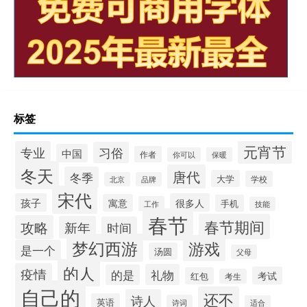
标签
元宵节
专业
习俗
中国
作者
你可以
保暖
冬天
唐代
冬季
大学
学校
北京
品牌
宋代
孩子
很多人
寓意
手机
工作
技能
春节
春节期间
攻略
新年
时间
梦幻西游
游戏
是一个
汤圆
父母
的人
疫情
礼物
的是
考试
红包
考生
自己的
还不
诗人
英语
诗词
适合