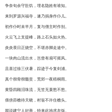
争奈旬余守肚饥，埋名隐姓有谁知。
来到罗源兴福寺，遂乃捐身作仆儿。
初作仆时未半月，复与僧主时作别。
火云飞上支提峰，路上石头如火热。
炎炎畏日正烧空，不堪赤脚走途中。
一块肉山流出水，岂曾有扇可摇风。
且喜过徐三伏暑，踪迹于今复剑浦。
真个彻骨彻髓贫，荒郊一夜梧桐雨。
黄昏四顾泪珠流，无笠无蓑愁不愁。
偎傍茆檐待天晓，村翁不许住檐头。
闻说建宁人好善，特来此地求衣饭。