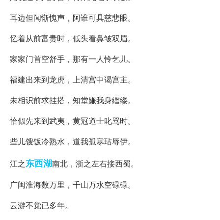
耳边但闻惭愧声，阿谁可具慈悲眼。
忆着从前富贵时，低头看鼻皱双眉。
家家门首空舒手，那有一人怜乞儿。
福建出来到龙虎，上清宫中谒宫主。
未相识前求挂搭，知堂嫌我身繿缕。
恰似先来到武夷，黄冠道士叱骂时。
些儿馊饭冷熟水，道我孤寒玷辱伊。
东西湖
江之
南北，浙之左右接西蜀。
广闽淮海数万里，千山万水空碌碌。
云游不觉已多年。