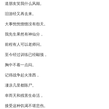
道朋友笑我什么风颠。
旧游经又再去来。
大事恍恍惚惚没有怨天。
我先生果然有神仙分，
前程有人可以老师问。
至今经过训练已经颟顸，
胸中不着一点闷。
记得战争起火淮西，
凄凉几里都陈尸。
幸而天和残害生命活，
接受这种饥渴不堪悲伤。