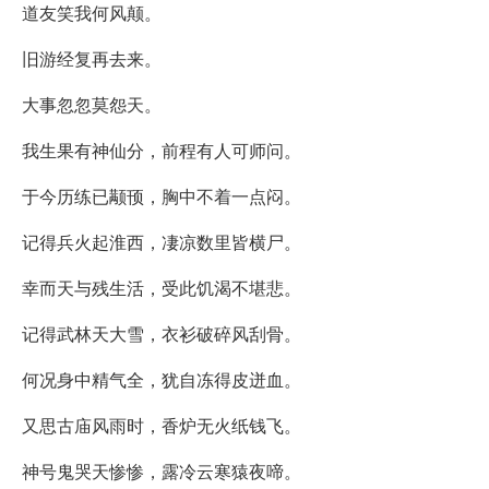
道友笑我何风颠。
旧游经复再去来。
大事忽忽莫怨天。
我生果有神仙分，前程有人可师问。
于今历练已颟顸，胸中不着一点闷。
记得兵火起淮西，凄凉数里皆横尸。
幸而天与残生活，受此饥渴不堪悲。
记得武林天大雪，衣衫破碎风刮骨。
何况身中精气全，犹自冻得皮迸血。
又思古庙风雨时，香炉无火纸钱飞。
神号鬼哭天惨惨，露冷云寒猿夜啼。