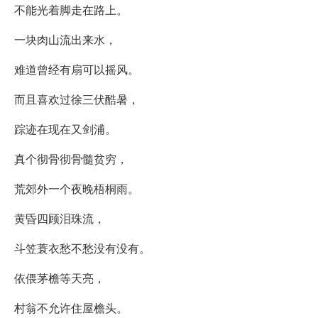
不能光着脚走在路上。
一块肉山流出来水，
难道曾经有扇可以摇风。
而且喜欢过徐三伏酷暑，
踪迹在现在又剑浦。
真个彻骨彻骨髓贫穷，
荒郊外一个夜晚梧桐雨。
黄昏四顾泪珠流，
斗笠蓑衣愁不愁没有没有。
依偎茅檐等天亮，
村翁不允许住屋檐头。