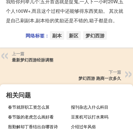
我给你列举几个:五开首选就是捉鬼,一人下一小时20W,五
个人100W+,而且这个过程中还能够得东西奖励。 其次就
是自己刷副本,副本给的奖励还是不错的,箱子都是自。
网络标签：
副本
新区
梦幻西游
上一篇
最新梦幻西游经脉调整
下一篇
梦幻西游 跑商一次多久
相关问题
春节就辞职工资怎么算
报刊杂志入什么科目
春节版的老虎怎么画好看
豆浆机可以打水果吗
殷勤解却丁香结出自哪首诗
介绍过年风俗