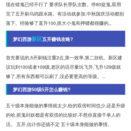
现在错鬼已经不行了 要求队长带队次数。停80捉鬼,双用
完了五开刷乌鸡跟水路。有活动就参加,中秋国庆活动都别
落下。经验够了直升100,抓大小鬼和押镖都很赚的,。
新区
梦幻西游
五开赚钱攻略?
首先要说的,5开刷钱注重2点,第一效率,第二挂机。新区建
议玩到100或者109级,老区的话尽量玩飞升,飞升129级就
够了,所有东西都可以刷了,没必要更高的等级。...
梦幻西游50级5开怎么赚钱?
五十级本身能做的事情就太少,给的双倍时间也少,还是升级
的哈,抓鬼封妖都是有双倍的比较好,不然你直接干单人的
活。 五开,估计你还搞不定 五十级本身能做的事情。