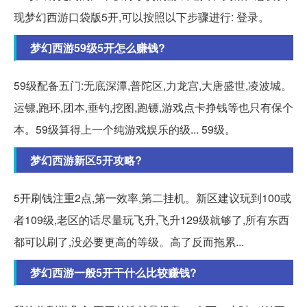
现梦幻西游口袋版5开,可以按照以下步骤进行: 登录。
梦幻西游59级5开怎么赚钱?
59级配备五门:无底深潭,普陀区,力龙宫,大唐盛世,凌波城。
运镖,跑环,团本,垂钓,挖图,跑镖,游戏点卡挣钱等也只有保个
本。59级算得上一个纯游戏娱乐的级... 59级。
梦幻西游新区5开攻略?
5开刷钱注重2点,第一效率,第二挂机。新区建议玩到100或
者109级,老区的话尽量玩飞升,飞升129级就够了,所有东西
都可以刷了,没必要更高的等级。高了反而拖累...
梦幻西游一般5开干什么比较赚钱?