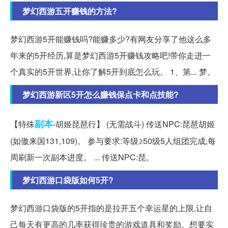
梦幻西游五开赚钱的方法?
梦幻西游5开能赚钱吗?能赚多少?有网友分享了他这么多
年来的5开经历,算是梦幻西游5开赚钱攻略吧!带你走进一
个真实的5开世界,让你了解5开到底怎么玩。 1、第... 梦。
梦幻西游新区5开怎么赚钱保点卡和点技能?
副本
【特殊
-胡姬琵琶行】 (无需战斗) 传送NPC:琵琶胡姬
(如傲来国131,109)。 参与要求:等级≥50级5人组团完成,每
周刷新一次副本进度。 ... 传送NPC:琵。
梦幻西游口袋版如何5开?
梦幻西游口袋版的5开指的是拉开五个幸运星的上限,让自
己每天有更高的几率获得珍贵的游戏道具和奖励。想要实