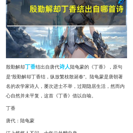
丁香
诗人
殷勤解却
结出自唐代
陆龟蒙的《丁香》，原句
是“殷勤解却丁香结，纵放繁枝散诞春”。陆龟蒙是唐朝著
名的农学家诗人，屡次进士不举，过期隐居生活，然而内
心自然并未平复，这首《丁香》借以自喻。
丁香
唐代：陆龟蒙
江上悠悠人不问，十年云外醉中身。