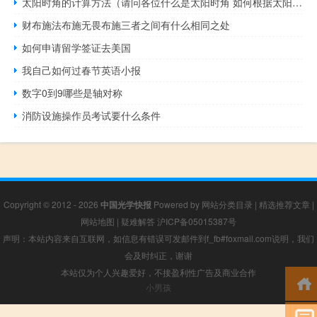
太阳时角的计算方法（请问各位什么是太阳时角 如何根据太阳时角来计算时间）
财布施法布施无畏布施三者之间有什么相同之处
如何申请留学签证去美国
我自己如何过春节英语小报
数字0到9哪些是轴对称
消防设施操作员考试要什么条件
Copyright © 2012 - 2026
中国光学快报
Powered by
网站分类目录
|
精选推荐文章
|
网站地图
|
疑难解答
沪ICP备05015387号
声明：本站内容来自互联网，如信息有错误可发邮件到f_fb#foxmail.com说明，我们
会及时纠正，谢谢
本站仅为个人兴趣爱好，不接盈利性广告及商业合作
小男孩