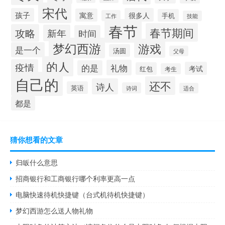
宋代
孩子
很多人
寓意
手机
工作
技能
春节
春节期间
攻略
新年
时间
梦幻西游
游戏
是一个
汤圆
父母
的人
疫情
礼物
的是
考试
红包
考生
自己的
还不
诗人
英语
诗词
适合
都是
猜你想看的文章
归皈什么意思
招商银行和工商银行哪个利率更高一点
电脑快速待机快捷键（台式机待机快捷键）
梦幻西游怎么送人物礼物