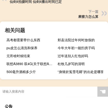
仙剑4拍摄时间 仙剑4播出时间已定
下一篇
摩擦力怎么算
相关问题
高考都需要带什么东西
郏县法院过年何时放假的
pu皮怎么清洗和保养
今年大年初一能扫房子吗
元宵啥时候结束
过年送别人红包好吗
联想A3890 双4G(关于联想A3890 双4G简述)
杜牧几岁写的清明
500毫升酒精多少斤
“身骑於菟雪毛鞯”的出处是哪里
☚
公告