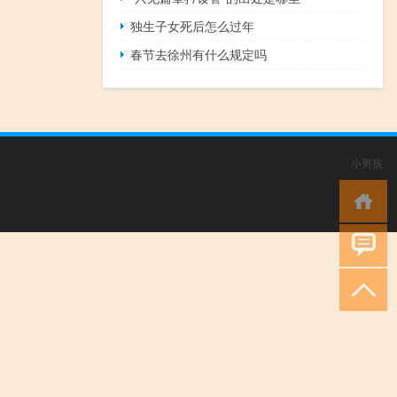
独生子女死后怎么过年
春节去徐州有什么规定吗
小男孩