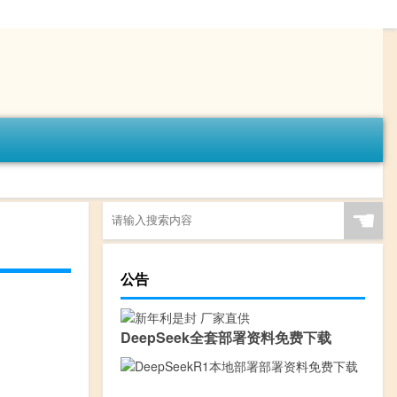
☚
公告
DeepSeek全套部署资料免费下载