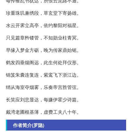
每怜罹乱书犹达，所恨云泥路不通。
珍重珠玑兼绣段，草玄堂下寄扬雄。
水云开霁立高亭，依约黎阳对福星。
只见篇章矜镂管，不知勋业柱青冥。
早缘入梦金方砺，晚为传家鼎始铭。
鹤发四垂烟阁远，此生何处拜仪形。
锦笈朱囊连复连，紫鸾飞下浙江边。
绡从海室夺烟雾，乐奏帝宫胜管弦。
长笑应刘悲显达，每嫌伊霍少诗篇。
戴湾老圃根基薄，虚费工夫八十年。
作者简介(罗隐)