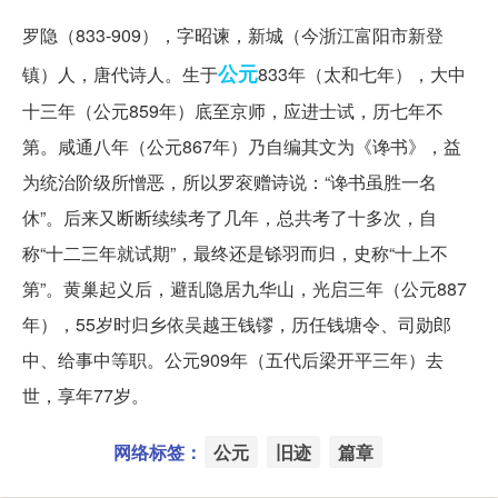
罗隐（833-909），字昭谏，新城（今浙江富阳市新登
公元
镇）人，唐代诗人。生于
833年（太和七年），大中
十三年（公元859年）底至京师，应进士试，历七年不
第。咸通八年（公元867年）乃自编其文为《谗书》，益
为统治阶级所憎恶，所以罗衮赠诗说：“谗书虽胜一名
休”。后来又断断续续考了几年，总共考了十多次，自
称“十二三年就试期”，最终还是铩羽而归，史称“十上不
第”。黄巢起义后，避乱隐居九华山，光启三年（公元887
年），55岁时归乡依吴越王钱镠，历任钱塘令、司勋郎
中、给事中等职。公元909年（五代后梁开平三年）去
世，享年77岁。
网络标签：
公元
旧迹
篇章