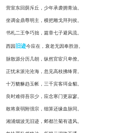
营室东回荫斥丘，少年承袭拥青油。
坐调金鼎尊明主，横把雕戈拜列侯。
书札二王争巧拙，篇章七子避风流。
旧迹
西园
今应在，衰老无因奉胜游。
脉散源分历几朝，纵然官宦只卑僚。
正忧末派沦沧海，忽见高枝拂绛霄。
十万貔貅趋玉帐，三千宾客珥金貂。
良时难得吾宗少，应念寒门更寂寥。
敢将衰弱附强宗，细算还缘血脉同。
湘浦烟波无旧迹，邺都兰菊有遗风。