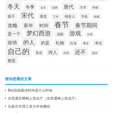
冬天
唐代
冬季
大学
学校
北京
品牌
宋代
孩子
很多人
寓意
手机
工作
技能
春节
春节期间
攻略
新年
时间
梦幻西游
游戏
是一个
汤圆
父母
的人
疫情
礼物
的是
考试
红包
考生
自己的
还不
诗人
英语
诗词
适合
都是
猜你想看的文章
B站投稿最佳时间是什么时候
东莞通官网网上营业厅（东莞通网上营业厅）
石家庄市理工类大学有哪些