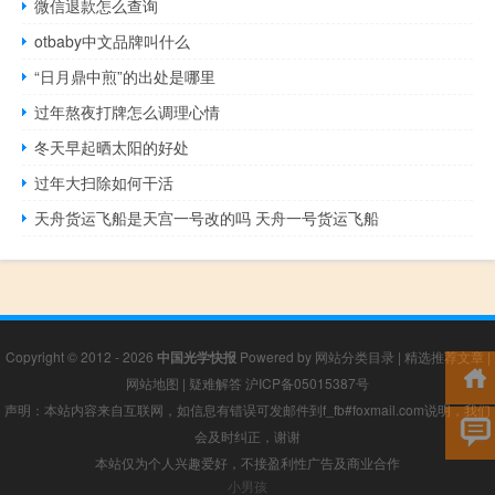
微信退款怎么查询
otbaby中文品牌叫什么
“日月鼎中煎”的出处是哪里
过年熬夜打牌怎么调理心情
冬天早起晒太阳的好处
过年大扫除如何干活
天舟货运飞船是天宫一号改的吗 天舟一号货运飞船
Copyright © 2012 - 2026
中国光学快报
Powered by
网站分类目录
|
精选推荐文章
|
网站地图
|
疑难解答
沪ICP备05015387号
声明：本站内容来自互联网，如信息有错误可发邮件到f_fb#foxmail.com说明，我们
会及时纠正，谢谢
本站仅为个人兴趣爱好，不接盈利性广告及商业合作
小男孩