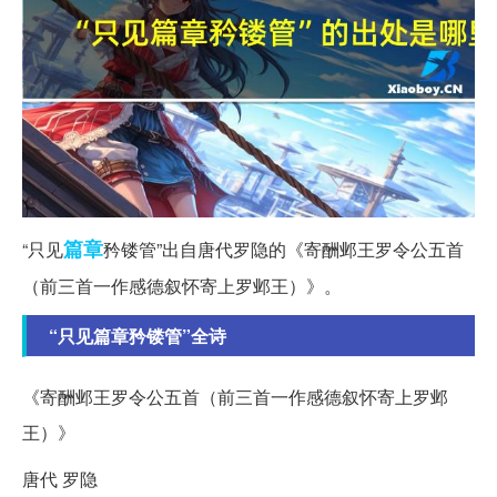
篇章
“只见
矜镂管”出自唐代罗隐的《寄酬邺王罗令公五首
（前三首一作感德叙怀寄上罗邺王）》。
“只见篇章矜镂管”全诗
《寄酬邺王罗令公五首（前三首一作感德叙怀寄上罗邺
王）》
唐代 罗隐