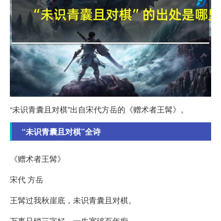
“未识青囊且对棋”出自宋代方岳的《赠术者王髯》。
“未识青囊且对棋”全诗
《赠术者王髯》
宋代 方岳
王髯过我秋崖底，未识青囊且对棋。
万事只锁三字好，一生宽破百年痴。