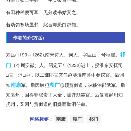
有田种秫便可耳，无分读书姑寘之。
若劝勿寒场屋梦，此言却恐白鸥知。
作者简介(方岳)
祁
方岳(1199～1262),南宋诗人、词人。字巨山，号秋崖。
门
（今属安徽）人。绍定五年(1232)进士，授淮东安抚司
□官。淳□中，以工部郎官充任赵葵淮南幕中参议官。后调
南康
湖广
知
军。后因触犯
总领贾似道，被移治邵武军。后
知袁州，因得罪权贵丁大全，被弹劾罢官。后复被起用知
抚州，又因与贾似道的旧嫌而取消任命。
网络标签：
南康
湖广
祁门