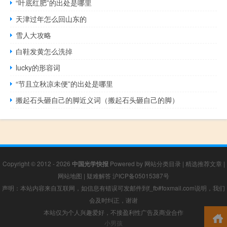
“叶底红肥”的出处是哪里
天津过年怎么回山东的
雪人大攻略
白鞋发黄怎么洗掉
lucky的形容词
“节且立秋凉未便”的出处是哪里
搬起石头砸自己的脚近义词（搬起石头砸自己的脚）
Copyright © 2012 - 2026
中国光学快报
Powered by
网站分类目录
|
精选推荐文章
|
网站地图
|
疑难解答
沪ICP备05015387号
声明：本站内容来自互联网，如信息有错误可发邮件到f_fb#foxmail.com说明，我们
会及时纠正，谢谢
本站仅为个人兴趣爱好，不接盈利性广告及商业合作
小男孩