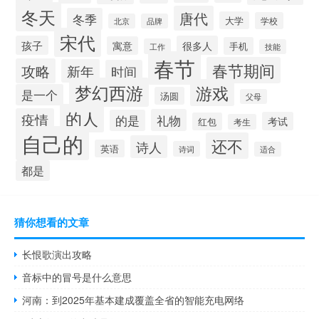
冬天
唐代
冬季
大学
学校
北京
品牌
宋代
孩子
很多人
寓意
手机
工作
技能
春节
春节期间
攻略
新年
时间
梦幻西游
游戏
是一个
汤圆
父母
的人
疫情
礼物
的是
考试
红包
考生
自己的
还不
诗人
英语
诗词
适合
都是
猜你想看的文章
长恨歌演出攻略
音标中的冒号是什么意思
河南：到2025年基本建成覆盖全省的智能充电网络