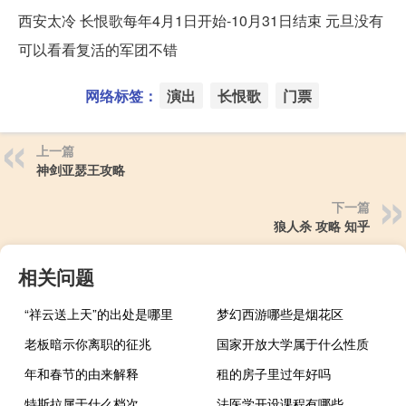
西安太冷 长恨歌每年4月1日开始-10月31日结束 元旦没有
可以看看复活的军团不错
网络标签：
演出
长恨歌
门票
上一篇
神剑亚瑟王攻略
下一篇
狼人杀 攻略 知乎
相关问题
“祥云送上天”的出处是哪里
梦幻西游哪些是烟花区
老板暗示你离职的征兆
国家开放大学属于什么性质
年和春节的由来解释
租的房子里过年好吗
特斯拉属于什么档次
法医学开设课程有哪些