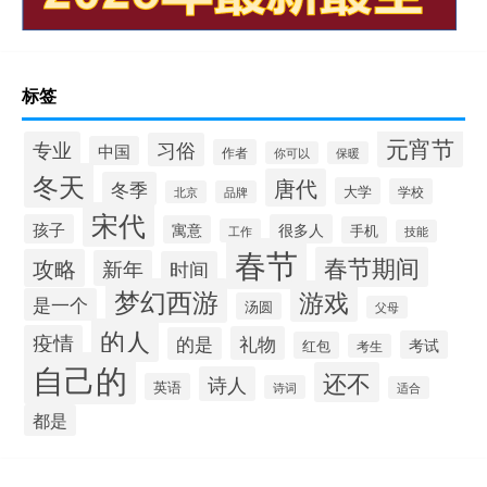
标签
元宵节
专业
习俗
中国
作者
你可以
保暖
冬天
唐代
冬季
大学
学校
北京
品牌
宋代
孩子
很多人
寓意
手机
工作
技能
春节
春节期间
攻略
新年
时间
梦幻西游
游戏
是一个
汤圆
父母
的人
疫情
礼物
的是
考试
红包
考生
自己的
还不
诗人
英语
诗词
适合
都是