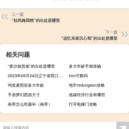
上一篇
“枯风掩我情”的出处是哪里
下一篇
“远忆东皇沉心驾”的出处是哪里
相关问题
“黄沙旅思催”的出处是哪里
多大年龄手相准确
2023年09月24日辽宁省营口市疫情大数据-今日/今天疫情全网搜索最新实时消息动态情况通知播报
iron可数吗
鸿发麦照容多大年龄
地牢redungeon攻略
手游梦幻西游方寸
低碳经济行业有哪些
南枣怎么吃最补（南枣）
打开电梯门攻略
☚