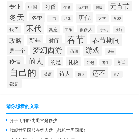
元宵节
专业
习俗
中国
作者
你可以
保暖
冬天
唐代
冬季
大学
学校
北京
品牌
宋代
孩子
很多人
寓意
手机
工作
技能
春节
春节期间
攻略
新年
时间
梦幻西游
游戏
是一个
汤圆
父母
的人
疫情
礼物
的是
考试
红包
考生
自己的
还不
诗人
英语
诗词
适合
都是
猜你想看的文章
分子间的距离通常是多少
战舰世界国服在线人数（战机世界国服）