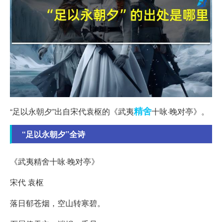
精舍
“足以永朝夕”出自宋代袁枢的《武夷
十咏·晚对亭》。
“足以永朝夕”全诗
《武夷精舍十咏·晚对亭》
宋代 袁枢
落日郁苍烟，空山转寒碧。