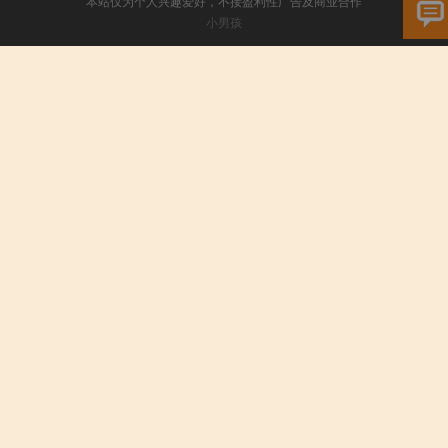
本站仅为个人兴趣爱好，不接盈利性广告及商业合作
小男孩