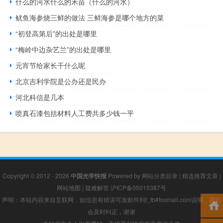
什么的河水什么的禾苗（什么的河水）
鱿鱼海参烧三鲜的做法 三鲜海参是哪个地方的菜
“初登高第后”的出处是哪里
“梅岭中边杂艺兰”的出处是哪里
元宵节给家长干什么呢
北京吉利学院是公办还是民办
河北科信是几本
喷真石漆包括材料人工费共多少钱一平
Copyright © 2012 - 2026
中国光学快报
Powered by
网站分类目录
|
精选推荐文章
|
网站地图
|
疑难解答
沪ICP备05015387号
声明：本站内容来自互联网，如信息有错误可发邮件到f_fb#foxmail.com说明，我们
会及时纠正，谢谢