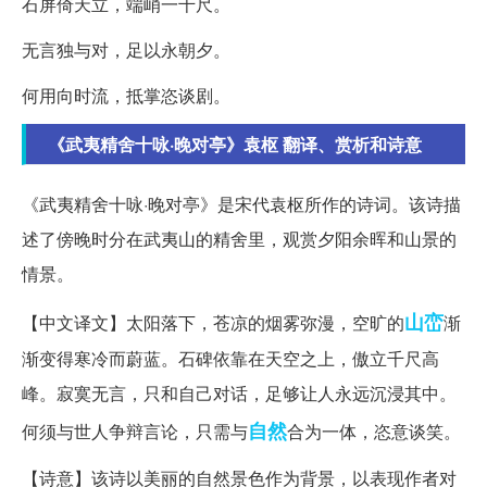
石屏倚天立，端峭一千尺。
无言独与对，足以永朝夕。
何用向时流，抵掌恣谈剧。
《武夷精舍十咏·晚对亭》袁枢 翻译、赏析和诗意
《武夷精舍十咏·晚对亭》是宋代袁枢所作的诗词。该诗描
述了傍晚时分在武夷山的精舍里，观赏夕阳余晖和山景的
情景。
山峦
【中文译文】太阳落下，苍凉的烟雾弥漫，空旷的
渐
渐变得寒冷而蔚蓝。石碑依靠在天空之上，傲立千尺高
峰。寂寞无言，只和自己对话，足够让人永远沉浸其中。
自然
何须与世人争辩言论，只需与
合为一体，恣意谈笑。
【诗意】该诗以美丽的自然景色作为背景，以表现作者对