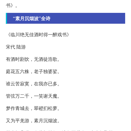
书》。
“素月沉烟波”全诗
《临川绝无佳酒时得一醉戏书》
宋代 陆游
有酒时剧饮，无酒徒浩歌。
庭花五六株，老子独婆娑。
谁云苦寂寞，在我亦已多。
管弦万二千，一笑谢天魔。
梦作青城去，翠磴扪松萝。
又为平羌游，素月沉烟波。