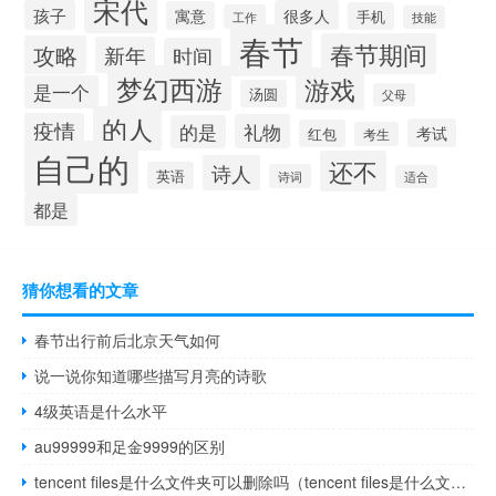
宋代
孩子
很多人
寓意
手机
工作
技能
春节
春节期间
攻略
新年
时间
梦幻西游
游戏
是一个
汤圆
父母
的人
疫情
礼物
的是
考试
红包
考生
自己的
还不
诗人
英语
诗词
适合
都是
猜你想看的文章
春节出行前后北京天气如何
说一说你知道哪些描写月亮的诗歌
4级英语是什么水平
au99999和足金9999的区别
tencent files是什么文件夹可以删除吗（tencent files是什么文件夹可以删除）