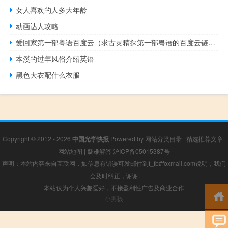
女人喜欢的人多大年龄
动画达人攻略
爱回家第一部粤语百度云（求古灵精探第一部粤语的百度云链接）
本溪的过年风俗介绍英语
黑色大衣配什么衣服
Copyright © 2012 - 2026
中国光学快报
Powered by
网站分类目录
|
精选推荐文章
|
网站地图
|
疑难解答
沪ICP备05015387号
声明：本站内容来自互联网，如信息有错误可发邮件到f_fb#foxmail.com说明，我们
会及时纠正，谢谢
本站仅为个人兴趣爱好，不接盈利性广告及商业合作
小男孩