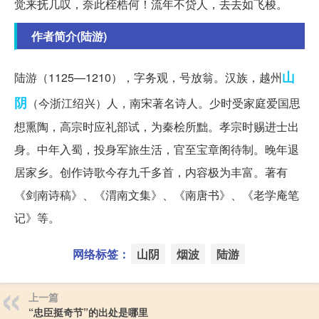
觉来抚几叹，奈此桎梏何！流年不贷人，去去如飞梭。
作者简介(陆游)
山
陆游（1125—1210），字务观，号放翁。汉族，越州
阴
（今浙江绍兴）人，南宋著名诗人。少时受家庭爱国思
想熏陶，高宗时应礼部试，为秦桧所黜。孝宗时赐进士出
身。中年入蜀，投身军旅生活，官至宝章阁待制。晚年退
居家乡。创作诗歌今存九千多首，内容极为丰富。著有
《剑南诗稿》、《渭南文集》、《南唐书》、《老学庵笔
记》等。
网络标签：
山阴
烟波
陆游
上一篇
“忠臣挺奇节”的出处是哪里