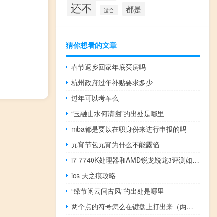
还不
都是
适合
猜你想看的文章
春节返乡回家年底买房吗
杭州政府过年补贴要求多少
过年可以考车么
“玉融山水何清幽”的出处是哪里
mba都是要以在职身份来进行申报的吗
元宵节包元宵为什么不能露馅
i7-7740K处理器和AMD锐龙锐龙3评测如何？
ios 天之痕攻略
“绿节闲云间古风”的出处是哪里
两个点的符号怎么在键盘上打出来（两个点的符号）