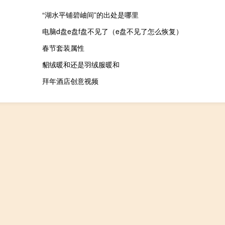
“湖水平铺碧岫间”的出处是哪里
电脑d盘e盘f盘不见了（e盘不见了怎么恢复）
春节套装属性
貂绒暖和还是羽绒服暖和
拜年酒店创意视频