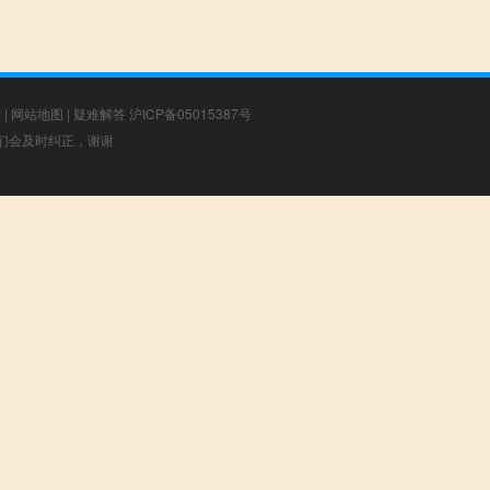
章
|
网站地图
|
疑难解答
沪ICP备05015387号
，我们会及时纠正，谢谢