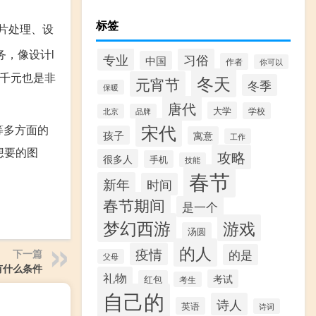
标签
片处理、设
务，像设计l
专业
习俗
中国
作者
你可以
几千元也是非
冬天
元宵节
冬季
保暖
唐代
大学
学校
北京
品牌
宋代
等多方面的
孩子
寓意
工作
想要的图
攻略
很多人
手机
技能
春节
新年
时间
春节期间
是一个
梦幻西游
游戏
汤圆
的人
疫情
下一篇
的是
父母
有什么条件
礼物
考试
红包
考生
自己的
诗人
英语
诗词