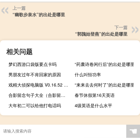
上一篇
“幽歌步泉水”的出处是哪里
下一篇
“郭隗始登燕”的出处是哪里
相关问题
梦幻西游口袋版要点卡吗
“药囊诗卷闲行后”的出处是哪里
男朋友过年不肯回家的原因
什么叫恒功率
戏精大侦探电脑版 V0.16.52 免费PC版（戏精大侦探电脑版 V0.16.52 免费PC版功能简介）
“来来去去何时了”的出处是哪里
合影留念句子大全（合影留念文字）
春节休假第16天英语
大年初二可以给他打电话吗
4级英语是什么水平
☚