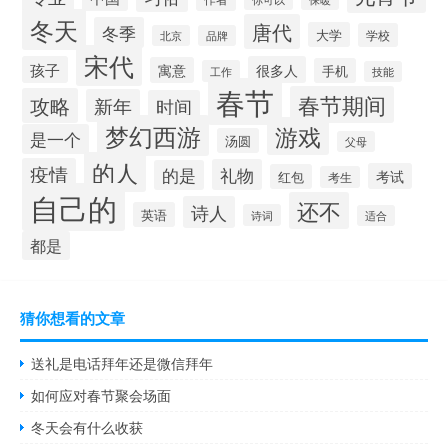
冬天
唐代
冬季
大学
学校
北京
品牌
宋代
孩子
很多人
寓意
手机
工作
技能
春节
春节期间
攻略
新年
时间
梦幻西游
游戏
是一个
汤圆
父母
的人
疫情
礼物
的是
考试
红包
考生
自己的
还不
诗人
英语
诗词
适合
都是
猜你想看的文章
送礼是电话拜年还是微信拜年
如何应对春节聚会场面
冬天会有什么收获