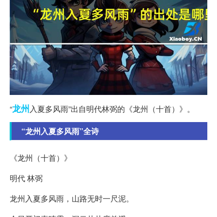
龙州
“
入夏多风雨”出自明代林弼的《龙州（十首）》。
“龙州入夏多风雨”全诗
《龙州（十首）》
明代 林弼
龙州入夏多风雨，山路无时一尺泥。