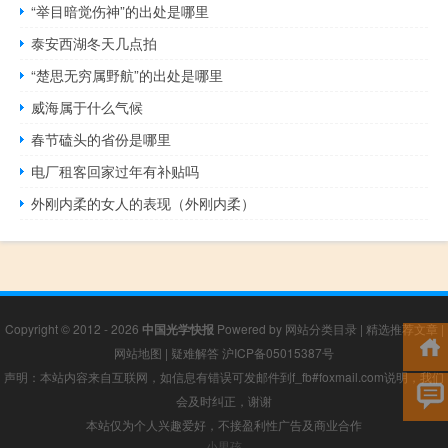
“举目暗觉伤神”的出处是哪里
泰安西湖冬天几点拍
“楚思无穷属野航”的出处是哪里
威海属于什么气候
春节磕头的省份是哪里
电厂租客回家过年有补贴吗
外刚内柔的女人的表现（外刚内柔）
Copyright © 2012 - 2026
中国光学快报
Powered by
网站分类目录
|
精选推荐文章
|
网站地图
|
疑难解答
沪ICP备05015387号
声明：本站内容来自互联网，如信息有错误可发邮件到f_fb#foxmail.com说明，我们
会及时纠正，谢谢
本站仅为个人兴趣爱好，不接盈利性广告及商业合作
小男孩