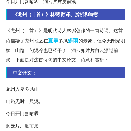
今日开门喜晴霁，洞云片片度前溪。
《龙州（十首）》林弼 翻译、赏析和诗意
《龙州（十首）》是明代诗人林弼创作的一首诗词。这首
夏季
多雨
诗描绘了龙州地区在
多风
的景象，但今天阳光明
媚，山路上的泥泞也已经干了，洞云如片片白云漂过前
溪。下面是对这首诗词的中文译文、诗意和赏析：
中文译文：
龙州入夏多风雨，
山路无时一尺泥。
今日开门喜晴霁，
洞云片片度前溪。