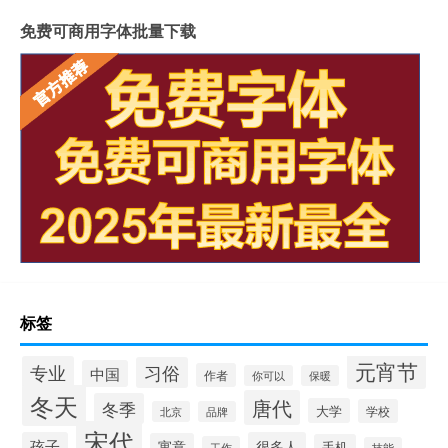
免费可商用字体批量下载
标签
元宵节
专业
习俗
中国
作者
你可以
保暖
冬天
唐代
冬季
大学
学校
北京
品牌
宋代
孩子
很多人
寓意
手机
工作
技能