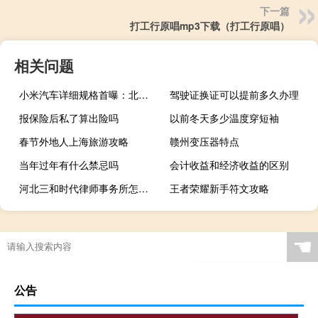
下一篇
打工行原唱mp3下载（打工行原唱）
相关问题
小米汽车详细规格首曝：北汽越野代工 搭载比亚迪弗迪电池
驾驶证换证可以提前多久办理
报保险后私了算出险吗
以前冬天多少温度穿短袖
春节外地人上海旅游攻略
赣州变压器特点
当年过年有什么禁忌吗
会计收益和经济收益的区别
河北三和时代律师事务所怎么样
王者荣耀新手符文攻略
☚
公告