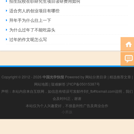
招生院校在职研究生项目读研费用如何
适合穷人的创业项目有哪些
拜年手为什么往上一下
为什么过年了不能吃蒜头
过年的作文呢怎么写
Copyright © 2012 - 2026
中国光学快报
Powered by
网站分类目录
|
精选推荐文章
|
网站地图
|
疑难解答
沪ICP备05015387号
声明：本站内容来自互联网，如信息有错误可发邮件到f_fb#foxmail.com说明，我们
会及时纠正，谢谢
本站仅为个人兴趣爱好，不接盈利性广告及商业合作
小男孩