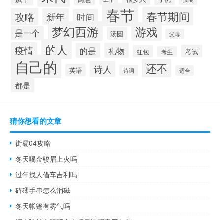
春节
春节期间
攻略
新年
时间
梦幻西游
游戏
是一个
汤圆
父母
的人
疫情
礼物
的是
考试
红包
考生
自己的
还不
诗人
英语
诗词
适合
都是
猜你想看的文章
街霸04攻略
冬天喝金骏眉上火吗
过年找人借车吉利吗
砗磲手串怎么消磁
冬天帐篷有雾气吗