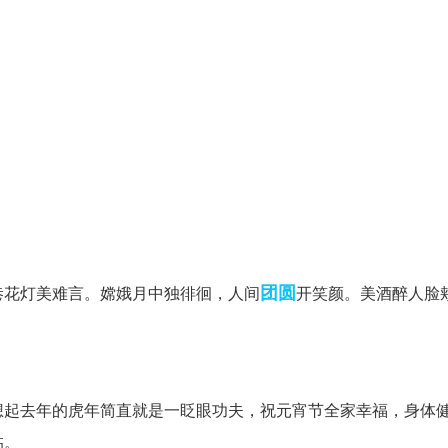
团圆
巷花灯美难言。嫦娥月中独徘徊，人间
开笑颜。美酒醉人脸
想起去年的虎年简直就是一眨眼功夫，祝元宵节全家幸福，身体
临。