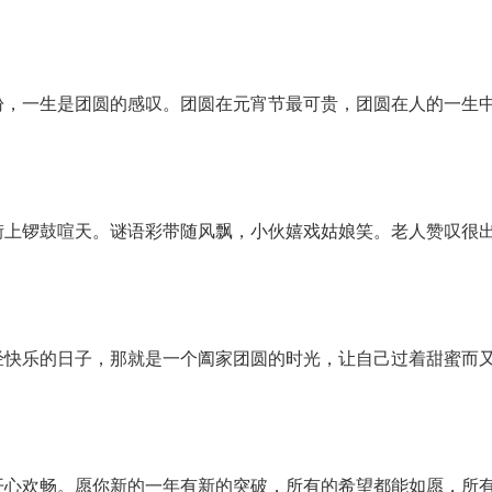
盼，一生是团圆的感叹。团圆在元宵节最可贵，团圆在人的一生
街上锣鼓喧天。谜语彩带随风飘，小伙嬉戏姑娘笑。老人赞叹很
经快乐的日子，那就是一个阖家团圆的时光，让自己过着甜蜜而
开心欢畅。愿你新的一年有新的突破，所有的希望都能如愿，所