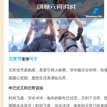
元宵节
句子
意境
元宵佳节真热闹，美景引得人称赞。空中圆月分外明，街
圆圆心里甜。愿您生活美满似元宵。
年已过又到元宵说说
时间飞逝，河水冲冲，兔年的新年已过完，又到了元宵。
圆圆步步高升！时间飞逝，河水冲冲，兔年的元宵已经来