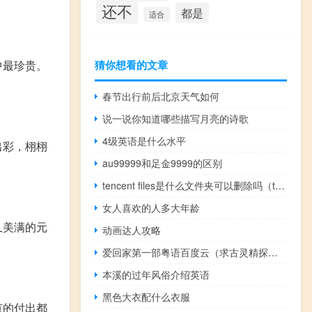
还不
都是
适合
中最珍贵。
猜你想看的文章
春节出行前后北京天气如何
说一说你知道哪些描写月亮的诗歌
4级英语是什么水平
出彩，栩栩
au99999和足金9999的区别
tencent files是什么文件夹可以删除吗（tencent files是什么文件夹可以删除）
女人喜欢的人多大年龄
又美满的元
动画达人攻略
爱回家第一部粤语百度云（求古灵精探第一部粤语的百度云链接）
本溪的过年风俗介绍英语
黑色大衣配什么衣服
有的付出都