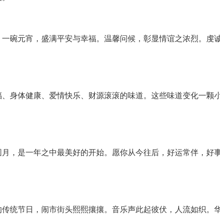
。一碗元宵，盛满平安与幸福。温馨问候，彰显情谊之浓烈。虔
福、身体健康、爱情快乐、财源滚滚的味道。这些味道变化一颗
圆月，是一年之中最美好的开始。愿你从今往后，好运常伴，好
的传统节日，闹市街头熙熙攘攘。音乐声此起彼伏，人流如织。