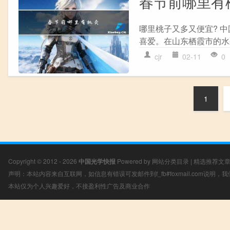
春节前哪里有
哪里桃子又多又便宜? 
喜爱。在山东栖霞市的水
cjr
02-11
0
1
Copyright © 2012 - 2026
中国光学快报
Powered by
网站分类目录
|
精选推荐文
声明：本站内容来自互联网，如信息有错误可发邮件到f_fb#foxmail.com说明
本站仅为个人兴趣爱好，不接盈利性广告及商业合作