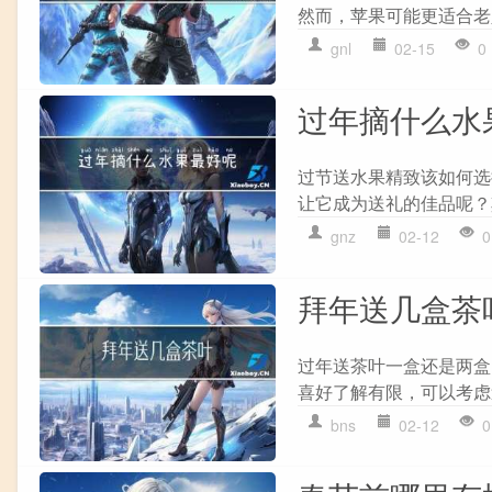
然而，苹果可能更适合老
gnl
02-15
0
过年摘什么水
过节送水果精致该如何选
让它成为送礼的佳品呢？
gnz
02-12
0
拜年送几盒茶
过年送茶叶一盒还是两盒
喜好了解有限，可以考虑
bns
02-12
0