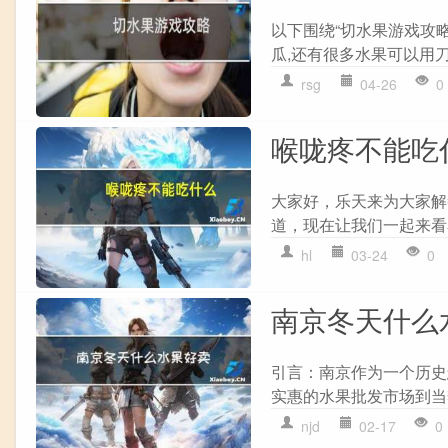
以下围绕“切水果游戏攻
瓜,还有很多水果可以用刀
rsg
04-26
0
喉咙疼不能吃
大家好，乐天来为大家解
道，现在让我们一起来看看
hl
03-24
0
南京冬天什么
引言：南京作为一个历史
实惠的水果批发市场到当
njd
02-17
0