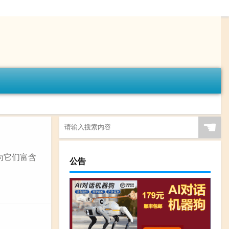
☚
为它们富含
公告