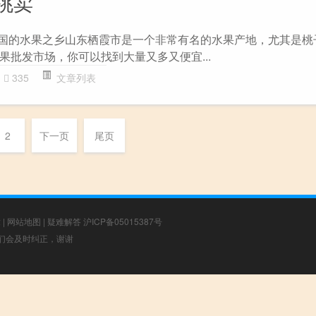
桃卖
中国的水果之乡山东栖霞市是一个非常有名的水果产地，尤其是桃
果批发市场，你可以找到大量又多又便宜...
335
文章列表
2
下一页
尾页
章
|
网站地图
|
疑难解答
沪ICP备05015387号
，我们会及时纠正，谢谢