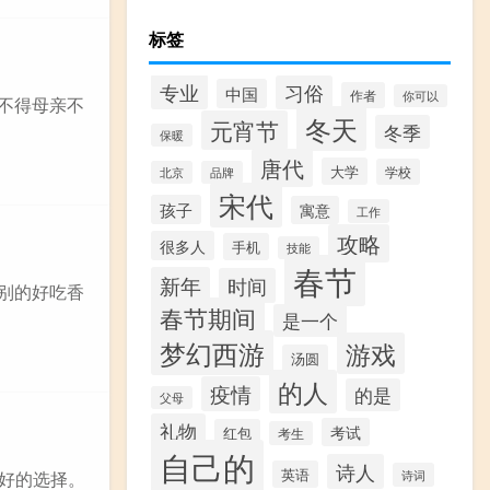
标签
专业
习俗
中国
作者
你可以
看不得母亲不
冬天
元宵节
冬季
保暖
唐代
大学
学校
北京
品牌
宋代
孩子
寓意
工作
攻略
很多人
手机
技能
春节
新年
时间
特别的好吃香
春节期间
是一个
梦幻西游
游戏
汤圆
的人
疫情
的是
父母
礼物
考试
红包
考生
自己的
诗人
英语
诗词
很好的选择。