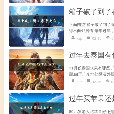
箱子破了到了
下面围绕“箱子破了到了
得不向邻居借 每年过年，
xzp
02-15
0
过年去泰国有
11月份泰国水果有哪些
甜,由于广东地处经济外贸
gnr
02-15
0
过年买苹果还
80几岁老人吃苹果好还