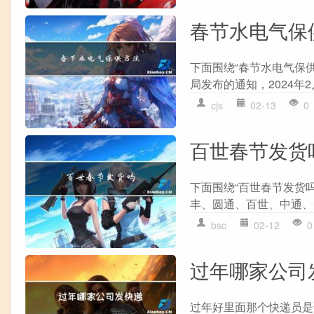
春节水电气保
下面围绕“春节水电气保供
局发布的通知，2024年2
cjs
02-13
0
百世春节发货
下面围绕“百世春节发货吗
丰、圆通、百世、中通、申通
bsc
02-12
0
过年哪家公司
过年好里面那个快递员是谁