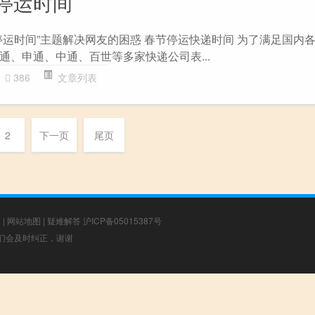
停运时间
停运时间”主题解决网友的困惑 春节停运快递时间 为了满足国内
通、申通、中通、百世等多家快递公司表...
386
文章列表
2
下一页
尾页
章
|
网站地图
|
疑难解答
沪ICP备05015387号
，我们会及时纠正，谢谢