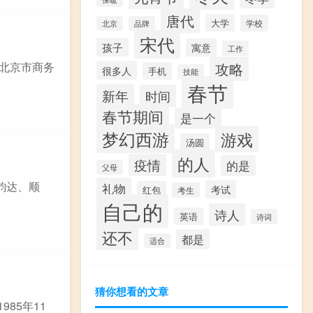
唐代
大学
学校
北京
品牌
宋代
孩子
寓意
工作
据北京市商务
攻略
很多人
手机
技能
春节
新年
时间
春节期间
是一个
梦幻西游
游戏
汤圆
的人
疫情
的是
父母
,韵达、顺
礼物
考试
红包
考生
自己的
诗人
英语
诗词
还不
都是
适合
猜你想看的文章
85年11