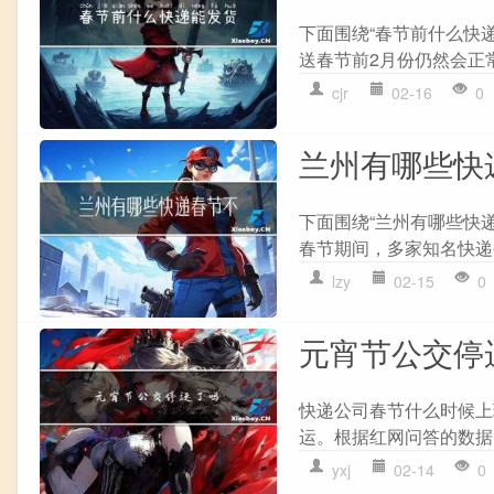
下面围绕“春节前什么快递
送春节前2月份仍然会正常
cjr
02-16
0
兰州有哪些快
下面围绕“兰州有哪些快递
春节期间，多家知名快递
lzy
02-15
0
元宵节公交停
快递公司春节什么时候上
运。根据红网问答的数据，
yxj
02-14
0