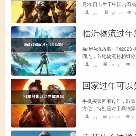
月20日出生于中国台湾省
gnn
02-10
0
临沂物流过年
临沂物流放假时间2023
间点，各地物流将相继停
lyw
02-10
0
回家过年可以
手机买票回家过年，取票
方便，特别是对于高铁票
hjg
02-10
0