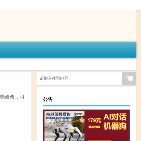
☚
能修改，可
公告