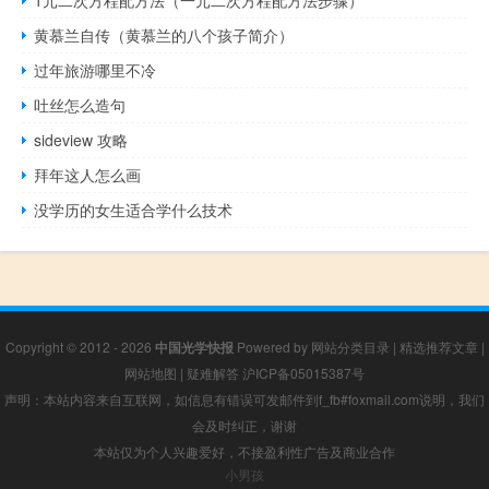
黄慕兰自传（黄慕兰的八个孩子简介）
过年旅游哪里不冷
吐丝怎么造句
sideview 攻略
拜年这人怎么画
没学历的女生适合学什么技术
Copyright © 2012 - 2026
中国光学快报
Powered by
网站分类目录
|
精选推荐文章
|
网站地图
|
疑难解答
沪ICP备05015387号
声明：本站内容来自互联网，如信息有错误可发邮件到f_fb#foxmail.com说明，我们
会及时纠正，谢谢
本站仅为个人兴趣爱好，不接盈利性广告及商业合作
小男孩