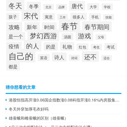
冬天
唐代
冬季
大学
学校
北京
品牌
宋代
孩子
很多人
寓意
手机
工作
技能
春节
春节期间
攻略
新年
时间
梦幻西游
游戏
是一个
汤圆
父母
的人
疫情
礼物
的是
考试
红包
考生
自己的
还不
诗人
英语
诗词
适合
都是
猜你想看的文章
港股恒指高开涨0.06国企指数涨0.08科指开涨0.16%内房股集体上涨融创中国涨约10%中国恒大涨超6%碧桂园涨约2%
冬天外穿加厚毛衣好吗
雄蚕蛾和雌蚕蛾的区别（雄蚕蛾）
1元二次方程配方法（一元二次方程配方法步骤）