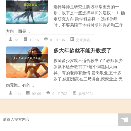
选择导师是研究生阶段非常重要的一
步，以下是一些选择导师的建议： 1. 确
定研究方向 跨学科选择 ：选择导师
时，不要局限于本科时期的兴趣和工作
方向，而是...
sd
12-16
0
136
文章列表
多大年龄就不能升教授了
教师多少岁就不适合教书了? 教师多少
岁就不适合教书了?这个问题因人而
异。有的老师有激情,爱岗敬业,五十多
岁了,依旧活跃在三尺讲台,兢兢业业,无
怨无悔。有的...
ddn
02-09
0
702
春节2024
☚