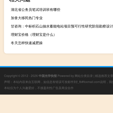
湖北省公务员笔试培训班有哪些
加拿大移民热门专业
甘咨询：中标积石山抽水蓄能电站项目预可行性研究阶段勘察设
理财宝价格（理财宝是什么）
冬天怎样快速减肥操
Copyright © 2012 - 2026
中国光学快报
Powered by
网站分类目录
|
精选推荐文
声明：本站内容来自互联网，如信息有错误可发邮件到f_fb#foxmail.com说明
本站仅为个人兴趣爱好，不接盈利性广告及商业合作