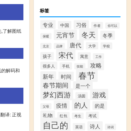
标签
专业
习俗
中国
作者
你可以
先,了解图纸
冬天
元宵节
冬季
保暖
唐代
大学
学校
北京
品牌
宋代
孩子
寓意
工作
攻略
很多人
手机
技能
流的解码和
春节
新年
时间
春节期间
是一个
梦幻西游
游戏
汤圆
的人
疫情
的是
父母
这样翻译: 正视
礼物
考试
红包
考生
自己的
诗人
英语
诗词