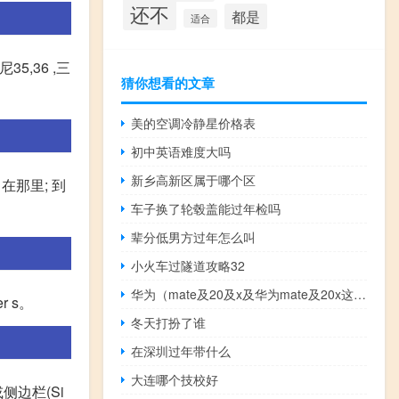
还不
都是
适合
5,36 ,三
猜你想看的文章
美的空调冷静星价格表
初中英语难度大吗
新乡高新区属于哪个区
; 在那里; 到
车子换了轮毂盖能过年检吗
辈分低男方过年怎么叫
小火车过隧道攻略32
华为（mate及20及x及华为mate及20x这部手机怎么样好用吗）
er s。
冬天打扮了谁
在深圳过年带什么
大连哪个技校好
侧边栏(Si