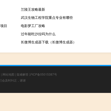
兰陵王攻略最新
武汉生物工程学院重点专业有哪些
计项目
电影梦工厂攻略
过年能吃沙拉吗为什么
长微博生成器下载（长微博生成器）
章
|
网站地图
|
疑难解答
沪ICP备05015387号
，我们会及时纠正，谢谢