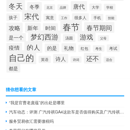
冬天
唐代
冬季
大学
学校
北京
品牌
宋代
孩子
很多人
寓意
手机
工作
技能
春节
春节期间
攻略
新年
时间
梦幻西游
游戏
是一个
汤圆
父母
的人
疫情
礼物
的是
考试
红包
考生
自己的
还不
诗人
英语
诗词
适合
都是
猜你想看的文章
“我是官曹老庞蕴”的出处是哪里
汽车动态：评测 广汽传祺GA4这款车是否值得购买及广汽传祺GA5PHEV车型内饰动力怎么样
服务贸易收汇需要缴税吗