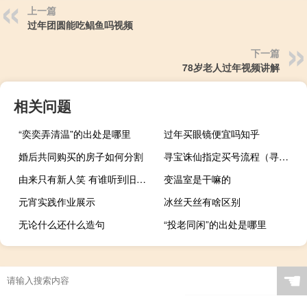
上一篇
过年团圆能吃鲳鱼吗视频
下一篇
78岁老人过年视频讲解
相关问题
“奕奕弄清温”的出处是哪里
过年买眼镜便宜吗知乎
婚后共同购买的房子如何分割
寻宝诛仙指定买号流程（寻宝诛仙3）
由来只有新人笑 有谁听到旧人哭图片（由来只有新人笑 有谁听到旧人哭）
变温室是干嘛的
元宵实践作业展示
冰丝天丝有啥区别
无论什么还什么造句
“投老同闲”的出处是哪里
☚