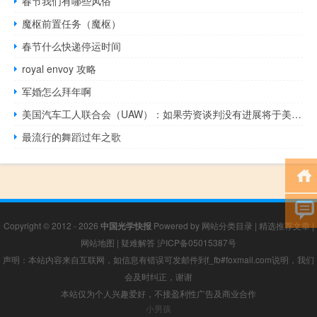
春节我们有哪些风俗
魔枢前置任务（魔枢）
春节什么快递停运时间
royal envoy 攻略
军婚怎么拜年啊
美国汽车工人联合会（UAW）：如果劳资谈判没有进展将于美东时间周五上午10点（北京时间晚上10点）宣布新的汽车罢工目标
最流行的舞蹈过年之歌
Copyright © 2012 - 2026
中国光学快报
Powered by
网站分类目录
|
精选推荐文章
|
网站地图
|
疑难解答
沪ICP备05015387号
声明：本站内容来自互联网，如信息有错误可发邮件到f_fb#foxmail.com说明，我们
会及时纠正，谢谢
本站仅为个人兴趣爱好，不接盈利性广告及商业合作
小男孩