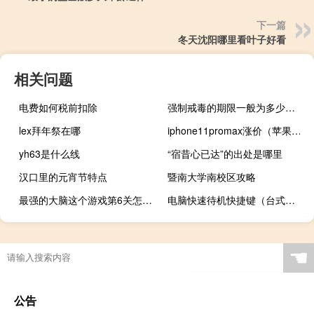
下一篇
冬天沈阳哪里看叶子好看
相关问题
电费如何税前扣除
强制戒毒的期限一般为多少时间
lex拜年祭在哪
iphone11promax涨价（苹果提高iPhone 11产量削减iPhone 11 Pro Max订单）
yh63是什么线
“宿昔心已达”的出处是哪里
汉口里的元宵节特点
暨南大学南校区攻略
最强的大脑这个游戏第6关怎么玩 最强的大脑游戏攻略
电脑快速待机快捷键（台式机待机快捷键）
☚
公告