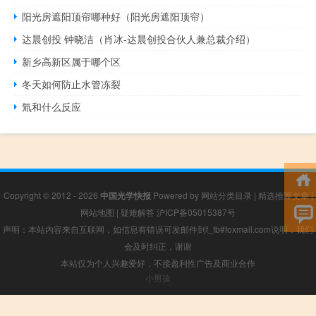
阳光房遮阳顶帘哪种好（阳光房遮阳顶帘）
达晨创投 钟晓洁（肖冰-达晨创投合伙人兼总裁介绍）
新乡高新区属于哪个区
冬天如何防止水管冻裂
氚和什么反应
Copyright © 2012 - 2026
中国光学快报
Powered by
网站分类目录
|
精选推荐文章
|
网站地图
|
疑难解答
沪ICP备05015387号
声明：本站内容来自互联网，如信息有错误可发邮件到f_fb#foxmail.com说明，我们
会及时纠正，谢谢
本站仅为个人兴趣爱好，不接盈利性广告及商业合作
小男孩