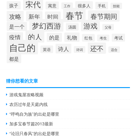
宋代
孩子
很多人
寓意
手机
工作
技能
春节
春节期间
攻略
新年
时间
梦幻西游
游戏
是一个
汤圆
父母
的人
疫情
礼物
的是
考试
红包
考生
自己的
还不
诗人
英语
诗词
适合
都是
猜你想看的文章
游戏鬼屋攻略视频
农历过年是天庭内线
“呼鸣自为族”的出处是哪里
加多宝春节篇2013最新
“论旧只春风”的出处是哪里