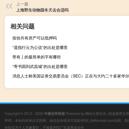
上一篇
上海野生动物园冬天去合适吗
相关问题
按份共有房产可以抵押吗
“遥指行云为公说”的出处是哪里
带有亅的最简单的字有哪些
“寄书因到武昌城”的出处是哪里
Copyright © 2012 - 2026
中国光学快报
Powered by
网站分类目录
|
精选推荐文
声明：本站内容来自互联网，如信息有错误可发邮件到f_fb#foxmail.com说明
本站仅为个人兴趣爱好，不接盈利性广告及商业合作