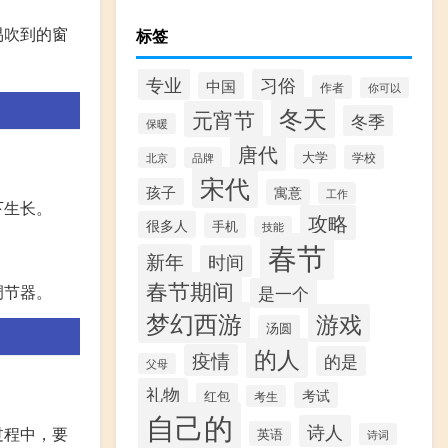
易吹到的窗
标签
专业
习俗
中国
作者
你可以
冬天
元宵节
冬季
保暖
唐代
大学
学校
北京
品牌
宋代
孩子
寓意
工作
下生长。
攻略
很多人
手机
技能
春节
新年
时间
春节期间
调节器。
是一个
梦幻西游
游戏
汤圆
的人
疫情
的是
父母
礼物
考试
红包
考生
自己的
诗人
过程中，要
英语
诗词