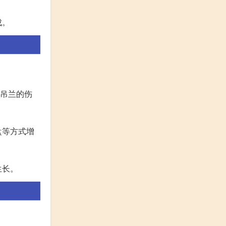
成。
对吊兰的伤
盘等方式增
生长。