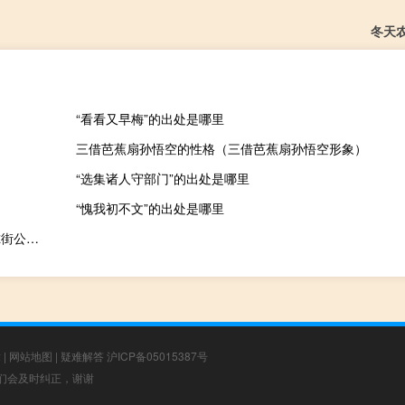
冬天
“看看又早梅”的出处是哪里
三借芭蕉扇孙悟空的性格（三借芭蕉扇孙悟空形象）
“选集诸人守部门”的出处是哪里
“愧我初不文”的出处是哪里
消息人士称美国证券交易委员会（SEC）正在与大约二十多家华尔街公司接近达成和解解决对记录保管不当的调查约二十名经纪人、投资顾问将支付罚款承认不当行为并同意进行补救措施
章
|
网站地图
|
疑难解答
沪ICP备05015387号
，我们会及时纠正，谢谢