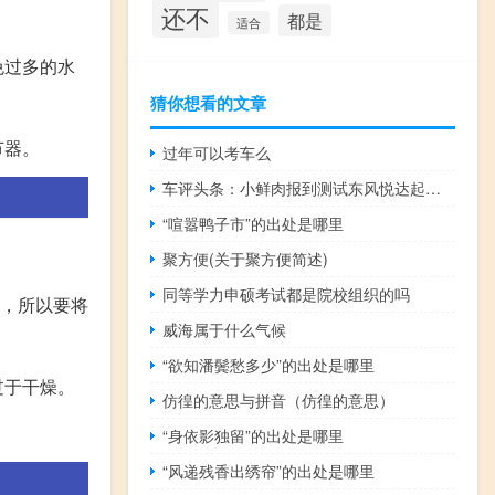
还不
都是
适合
免过多的水
猜你想看的文章
节器。
过年可以考车么
车评头条：小鲜肉报到测试东风悦达起亚KX3 1.6T
“喧嚣鸭子市”的出处是哪里
聚方便(关于聚方便简述)
同等学力申硕考试都是院校组织的吗
利，所以要将
威海属于什么气候
“欲知潘鬓愁多少”的出处是哪里
过于干燥。
仿徨的意思与拼音（仿徨的意思）
“身依影独留”的出处是哪里
“风递残香出绣帘”的出处是哪里