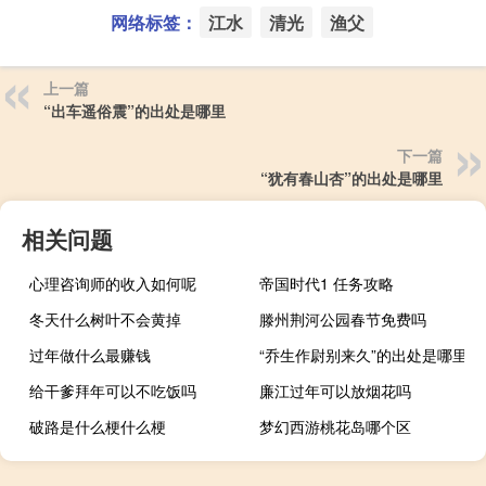
网络标签：
江水
清光
渔父
上一篇
“出车遥俗震”的出处是哪里
下一篇
“犹有春山杏”的出处是哪里
相关问题
心理咨询师的收入如何呢
帝国时代1 任务攻略
冬天什么树叶不会黄掉
滕州荆河公园春节免费吗
过年做什么最赚钱
“乔生作尉别来久”的出处是哪里
给干爹拜年可以不吃饭吗
廉江过年可以放烟花吗
破路是什么梗什么梗
梦幻西游桃花岛哪个区