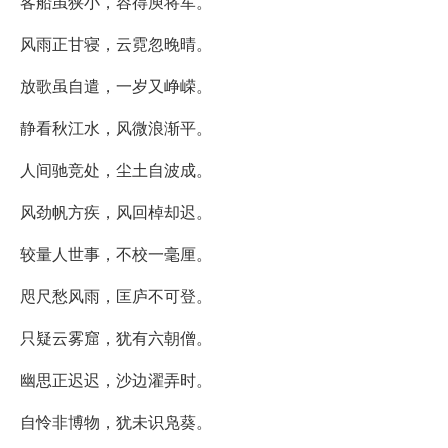
客船虽狭小，容得庾将军。
风雨正甘寝，云霓忽晚晴。
放歌虽自遣，一岁又峥嵘。
静看秋江水，风微浪渐平。
人间驰竞处，尘土自波成。
风劲帆方疾，风回棹却迟。
较量人世事，不校一毫厘。
咫尺愁风雨，匡庐不可登。
只疑云雾窟，犹有六朝僧。
幽思正迟迟，沙边濯弄时。
自怜非博物，犹未识凫葵。