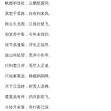
帆翅初张处，云鹏怒翼同。
莫愁千里路，自有到来风。
秋云久无雨，江燕社犹飞。
却笑舟中客，今年未得归。
佳节虽逢菊，浮生正似萍。
故山何处望，荒岸小长亭。
行到楚江岸，苍茫人正迷。
只知秦塞远，格磔鹧鸪啼。
月下江流静，村荒人语稀。
鹭鸶虽有伴，仍共影双飞。
斗转月未落，舟行夜已深。