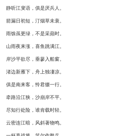
静听江叟语，俱是厌兵人。
箭漏日初短，汀烟草未衰。
雨馀虽更绿，不是采蘋时。
山雨夜来涨，喜鱼跳满江。
岸沙平欲尽，垂蓼入船窗。
渚边新雁下，舟上独凄凉。
俱是南来客，怜君缀一行。
牵路沿江狭，沙崩岸不平。
尽知行处险，谁肯载时轻。
云密连江暗，风斜著物鸣。
一杯真战将，笑尔作愁兵。