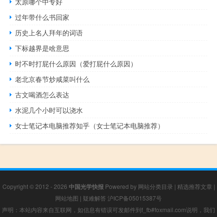
太原哪个中专好
过年带什么书回家
历史上名人拜年的词语
下标越界是啥意思
时不时打屁什么原因（爱打屁什么原因）
老北京春节炒咸菜叫什么
古文喝酒怎么表达
水泥几个小时可以浇水
女士笔记本电脑推荐知乎（女士笔记本电脑推荐）
Copyright © 2012 - 2026
中国光学快报
Powered by
网站分类目录
|
精选推荐文章
|
网站地图
|
疑难解答
沪ICP备05015387号
声明：本站内容来自互联网，如信息有错误可发邮件到f_fb#foxmail.com说明，我们