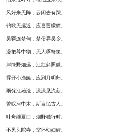
风好来无阵，云闲去有踪。
钓歌无远近，应喜罢艨艟。
吴疆连楚甸，楚俗异吴乡。
漫把尊中物，无人啄蟹筐。
岸绿野烟远，江红斜照微。
撑开小渔艇，应到月明归。
雨馀江始涨，漾漾见流薪。
曾叹河中木，斯言忆古人。
叶舟维夏口，烟野独行时。
不见头陀寺，空怀幼妇碑。