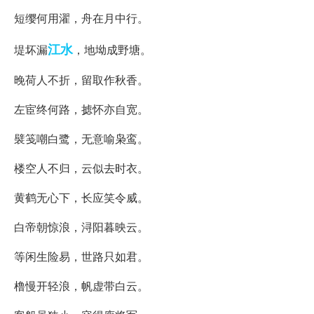
短缨何用濯，舟在月中行。
江水
堤坏漏
，地坳成野塘。
晚荷人不折，留取作秋香。
左宦终何路，摅怀亦自宽。
襞笺嘲白鹭，无意喻枭鸾。
楼空人不归，云似去时衣。
黄鹤无心下，长应笑令威。
白帝朝惊浪，浔阳暮映云。
等闲生险易，世路只如君。
橹慢开轻浪，帆虚带白云。