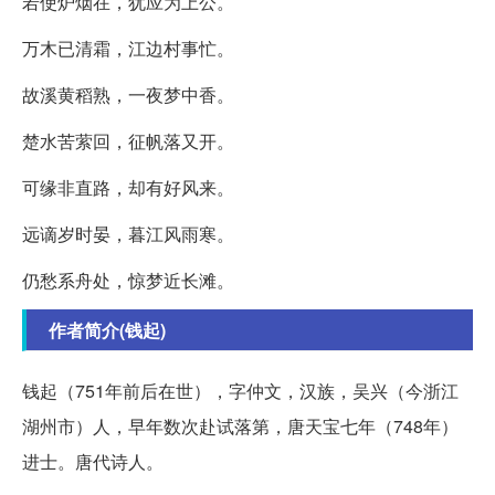
若使炉烟在，犹应为上公。
万木已清霜，江边村事忙。
故溪黄稻熟，一夜梦中香。
楚水苦萦回，征帆落又开。
可缘非直路，却有好风来。
远谪岁时晏，暮江风雨寒。
仍愁系舟处，惊梦近长滩。
作者简介(钱起)
钱起（751年前后在世），字仲文，汉族，吴兴（今浙江
湖州市）人，早年数次赴试落第，唐天宝七年（748年）
进士。唐代诗人。