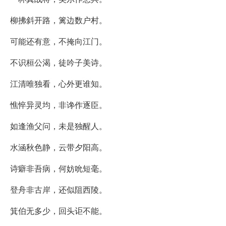
柳拂斜开路，篱边数户村。
可能还有意，不掩向江门。
不识桓公渴，徒吟子美诗。
江清唯独看，心外更谁知。
憔悴异灵均，非谗作逐臣。
如逢渔父问，未是独醒人。
水涵秋色静，云带夕阳高。
诗癖非吾病，何妨吮短毫。
登舟非古岸，还似阻西陵。
箕伯无多少，回头讵不能。