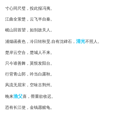
寸心同尺璧，投此报冯夷。
江曲全萦楚，云飞半自秦。
岘山回首望，如别故关人。
清光
浦烟函夜色，冷日转秋旻.自有沈碑石，
不照人。
楚岸云空合，楚城人不来。
只今谁善舞，莫恨发阳台。
行背青山郭，吟当白露秋。
风流无屈宋，空咏古荆州。
渔父
晚来
喜，罾重欲收迟。
恐有长江使，金钱愿赎龟。