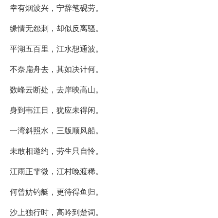
幸有烟波兴，宁辞笔砚劳。
缘情无怨刺，却似反离骚。
平湖五百里，江水想通波。
不奈扁舟去，其如决计何。
数峰云断处，去岸映高山。
身到韦江日，犹应未得闲。
一湾斜照水，三版顺风船。
未敢相邀约，劳生只自怜。
江雨正霏微，江村晚渡稀。
何曾妨钓艇，更待得鱼归。
沙上独行时，高吟到楚词。