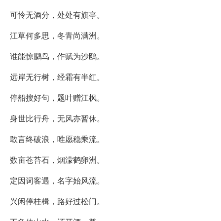
可怜无酒分，处处有旗亭。
江草何多思，冬青尚满洲。
谁能惊鵩鸟，作赋为沙鸥。
远岸无行树，经霜有半红。
停船搜好句，题叶赠江枫。
身世比行舟，无风亦暂休。
敢言终破浪，唯愿稳乘流。
数亩苍苔石，烟濛鹤卵洲。
定因词客遇，名字始风流。
兴闲停桂楫，路好过松门。