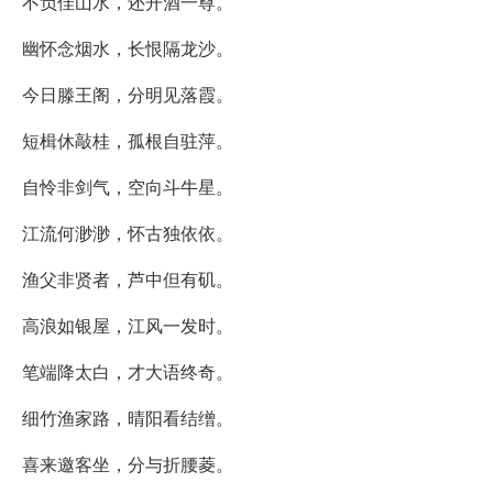
不负佳山水，还开酒一尊。
幽怀念烟水，长恨隔龙沙。
今日滕王阁，分明见落霞。
短楫休敲桂，孤根自驻萍。
自怜非剑气，空向斗牛星。
江流何渺渺，怀古独依依。
渔父非贤者，芦中但有矶。
高浪如银屋，江风一发时。
笔端降太白，才大语终奇。
细竹渔家路，晴阳看结缯。
喜来邀客坐，分与折腰菱。