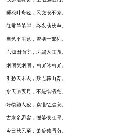
睡稳叶舟轻，风微浪不惊。
任君芦苇岸，终夜动秋声。
自念平生意，曾期一郡符。
岂知因谪宦，斑鬓入江湖。
烟渚复烟渚，画屏休画屏。
引愁天末去，数点暮山青。
水天凉夜月，不是惜清光。
好物随人秘，秦淮忆建康。
古来多思客，摇落恨江潭。
今日秋风至，萧疏独沔南。