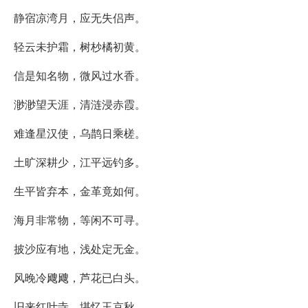
静宿凉湾月，应无失侣声。
轻云未护霜，树杪橘初黄。
信是知名物，微风过水香。
渺渺望天涯，清涟浸赤霞。
难逢星汉使，乌鹊日乘槎。
土旷深耕少，江平远钓多。
生平皆弃本，金革竟如何。
海月非常物，等闲不可寻。
披沙应有地，浅处定无金。
风晚冷飕飕，芦花已白头。
旧来红叶寺，堪忆玉京秋。