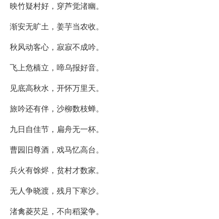
映竹疑村好，穿芦觉渚幽。
渐安无旷土，姜芋当农收。
秋风动客心，寂寂不成吟。
飞上危樯立，啼乌报好音。
见底高秋水，开怀万里天。
旅吟还有伴，沙柳数枝蝉。
九日自佳节，扁舟无一杯。
曹园旧尊酒，戏马忆高台。
兵火有馀烬，贫村才数家。
无人争晓渡，残月下寒沙。
渚禽菱芡足，不向稻粱争。