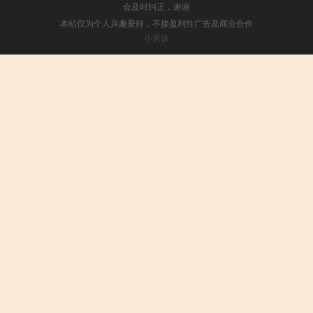
会及时纠正，谢谢
本站仅为个人兴趣爱好，不接盈利性广告及商业合作
小男孩