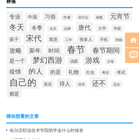
标签
元宵节
专业
习俗
中国
作者
你可以
保暖
冬天
唐代
冬季
大学
学校
北京
品牌
宋代
孩子
很多人
寓意
手机
工作
技能
春节
春节期间
攻略
新年
时间
梦幻西游
游戏
是一个
汤圆
父母
的人
疫情
礼物
的是
考试
红包
考生
自己的
还不
诗人
英语
诗词
适合
都是
猜你想看的文章
哈尔滨职业技术学院助学金什么时候发