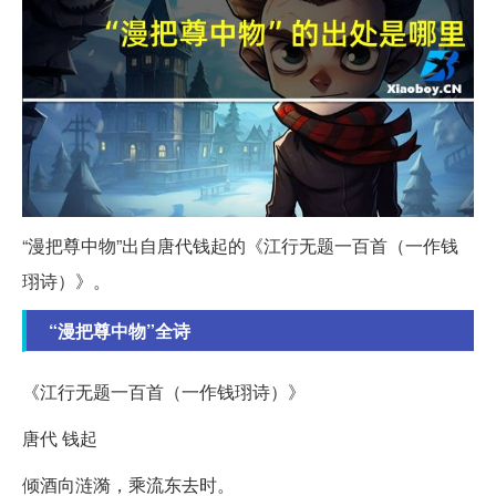
“漫把尊中物”出自唐代钱起的《江行无题一百首（一作钱
珝诗）》。
“漫把尊中物”全诗
《江行无题一百首（一作钱珝诗）》
唐代 钱起
倾酒向涟漪，乘流东去时。