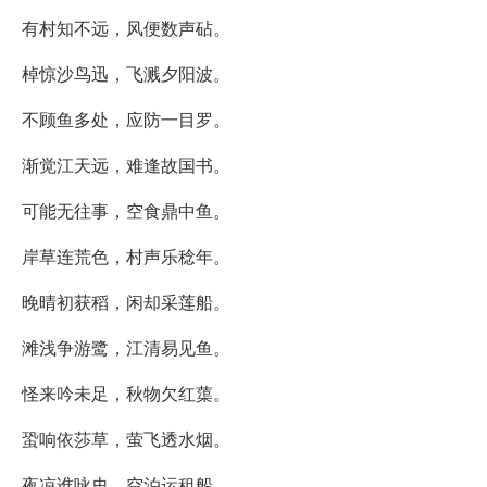
有村知不远，风便数声砧。
棹惊沙鸟迅，飞溅夕阳波。
不顾鱼多处，应防一目罗。
渐觉江天远，难逢故国书。
可能无往事，空食鼎中鱼。
岸草连荒色，村声乐稔年。
晚晴初获稻，闲却采莲船。
滩浅争游鹭，江清易见鱼。
怪来吟未足，秋物欠红蕖。
蛩响依莎草，萤飞透水烟。
夜凉谁咏史，空泊运租船。