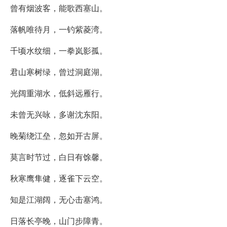
曾有烟波客，能歌西塞山。
落帆唯待月，一钓紫菱湾。
千顷水纹细，一拳岚影孤。
君山寒树绿，曾过洞庭湖。
光阔重湖水，低斜远雁行。
未曾无兴咏，多谢沈东阳。
晚菊绕江垒，忽如开古屏。
莫言时节过，白日有馀馨。
秋寒鹰隼健，逐雀下云空。
知是江湖阔，无心击塞鸿。
日落长亭晚，山门步障青。