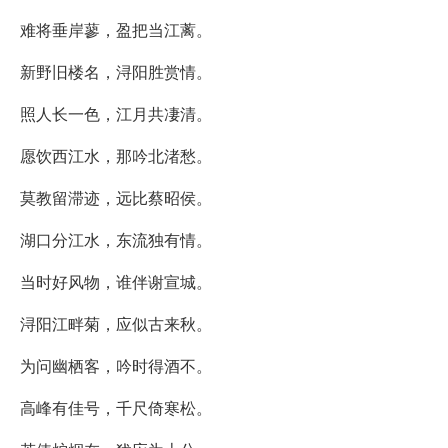
难将垂岸蓼，盈把当江蓠。
新野旧楼名，浔阳胜赏情。
照人长一色，江月共凄清。
愿饮西江水，那吟北渚愁。
莫教留滞迹，远比蔡昭侯。
湖口分江水，东流独有情。
当时好风物，谁伴谢宣城。
浔阳江畔菊，应似古来秋。
为问幽栖客，吟时得酒不。
高峰有佳号，千尺倚寒松。