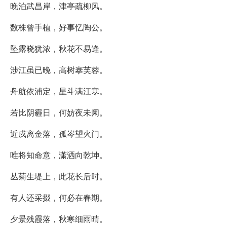
晚泊武昌岸，津亭疏柳风。
数株曾手植，好事忆陶公。
坠露晓犹浓，秋花不易逢。
涉江虽已晚，高树搴芙蓉。
舟航依浦定，星斗满江寒。
若比阴霾日，何妨夜未阑。
近戍离金落，孤岑望火门。
唯将知命意，潇洒向乾坤。
丛菊生堤上，此花长后时。
有人还采掇，何必在春期。
夕景残霞落，秋寒细雨晴。