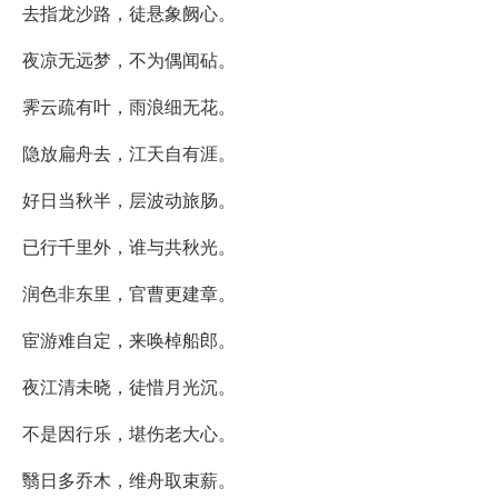
去指龙沙路，徒悬象阙心。
夜凉无远梦，不为偶闻砧。
霁云疏有叶，雨浪细无花。
隐放扁舟去，江天自有涯。
好日当秋半，层波动旅肠。
已行千里外，谁与共秋光。
润色非东里，官曹更建章。
宦游难自定，来唤棹船郎。
夜江清未晓，徒惜月光沉。
不是因行乐，堪伤老大心。
翳日多乔木，维舟取束薪。