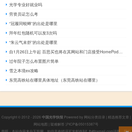
光学专业好就业吗
劳资员证怎么考
“冠履同蜕蝉”的出处是哪里
拜年红包随机可以发3次吗
“朱云气未舒”的出处是哪里
自1月26日上午起 百思买也将在其网站和门店接受HomePod预订
过年院子怎么布置图片简单
雪之本境ex攻略
东莞高铁站在哪里具体地址（东莞高铁站在哪里）
Copyright © 2012 - 2026
中国光学快报
Powered by
网站分类目录
|
精选推荐文章
|
网站地图
|
疑难解答
沪ICP备05015387号
声明：本站内容来自互联网，如信息有错误可发邮件到f_fb#foxmail.com说明，我们