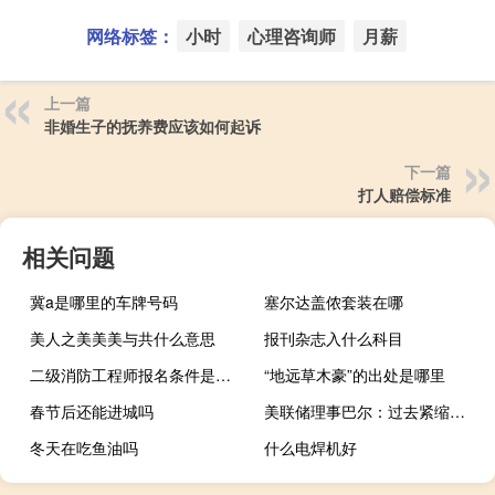
网络标签：
小时
心理咨询师
月薪
上一篇
非婚生子的抚养费应该如何起诉
下一篇
打人赔偿标准
相关问题
冀a是哪里的车牌号码
塞尔达盖侬套装在哪
美人之美美美与共什么意思
报刊杂志入什么科目
二级消防工程师报名条件是什么
“地远草木豪”的出处是哪里
春节后还能进城吗
美联储理事巴尔：过去紧缩政策的影响在未来几个月中还不能全部显现
冬天在吃鱼油吗
什么电焊机好