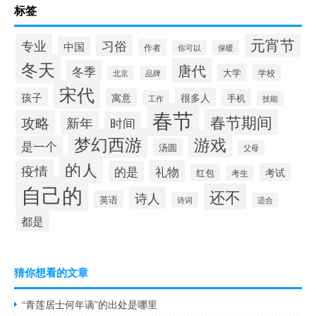
标签
元宵节
专业
习俗
中国
作者
你可以
保暖
冬天
唐代
冬季
大学
学校
北京
品牌
宋代
孩子
很多人
寓意
手机
工作
技能
春节
春节期间
攻略
新年
时间
梦幻西游
游戏
是一个
汤圆
父母
的人
疫情
礼物
的是
考试
红包
考生
自己的
还不
诗人
英语
诗词
适合
都是
猜你想看的文章
“青莲居士何年谪”的出处是哪里