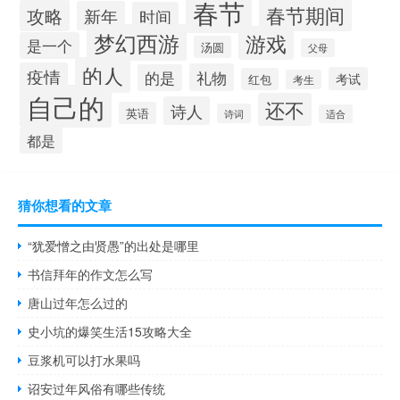
春节
春节期间
攻略
新年
时间
梦幻西游
游戏
是一个
汤圆
父母
的人
疫情
礼物
的是
考试
红包
考生
自己的
还不
诗人
英语
诗词
适合
都是
猜你想看的文章
“犹爱憎之由贤愚”的出处是哪里
书信拜年的作文怎么写
唐山过年怎么过的
史小坑的爆笑生活15攻略大全
豆浆机可以打水果吗
诏安过年风俗有哪些传统