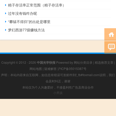
精子存活率正常范围（精子存活率）
过年没有钱咋办呢
“攀辕不得归”的出处是哪里
梦幻西游77级赚钱方法
Copyright © 2012 - 2026
中国光学快报
Powered by
网站分类目录
|
精选推荐文章
|
网站地图
|
疑难解答
沪ICP备05015387号
声明：本站内容来自互联网，如信息有错误可发邮件到f_fb#foxmail.com说明，我们
会及时纠正，谢谢
本站仅为个人兴趣爱好，不接盈利性广告及商业合作
小男孩