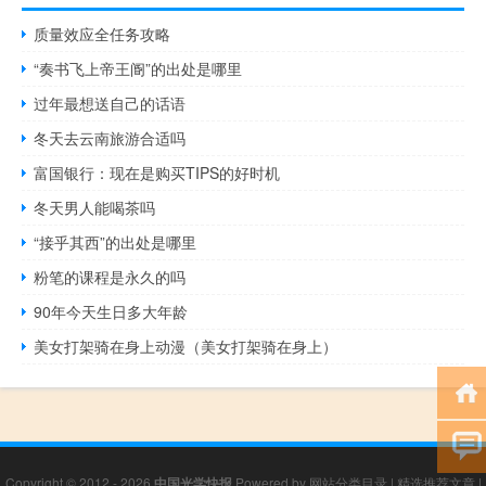
质量效应全任务攻略
“奏书飞上帝王阍”的出处是哪里
过年最想送自己的话语
冬天去云南旅游合适吗
富国银行：现在是购买TIPS的好时机
冬天男人能喝茶吗
“接乎其西”的出处是哪里
粉笔的课程是永久的吗
90年今天生日多大年龄
美女打架骑在身上动漫（美女打架骑在身上）
Copyright © 2012 - 2026
中国光学快报
Powered by
网站分类目录
|
精选推荐文章
|