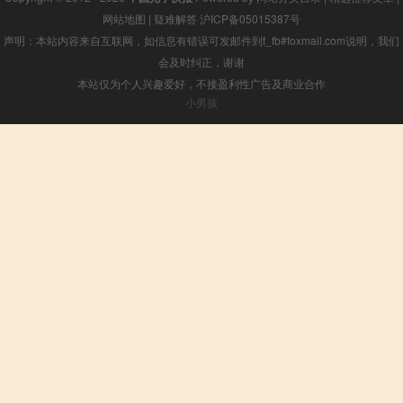
网站地图
|
疑难解答
沪ICP备05015387号
声明：本站内容来自互联网，如信息有错误可发邮件到f_fb#foxmail.com说明，我们
会及时纠正，谢谢
本站仅为个人兴趣爱好，不接盈利性广告及商业合作
小男孩