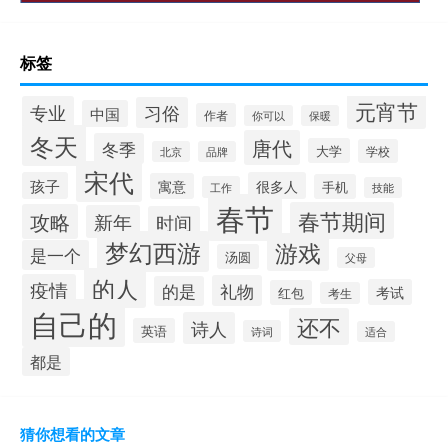
标签
元宵节
专业
习俗
中国
作者
你可以
保暖
冬天
唐代
冬季
大学
学校
北京
品牌
宋代
孩子
很多人
寓意
手机
工作
技能
春节
春节期间
攻略
新年
时间
梦幻西游
游戏
是一个
汤圆
父母
的人
疫情
礼物
的是
考试
红包
考生
自己的
还不
诗人
英语
诗词
适合
都是
猜你想看的文章