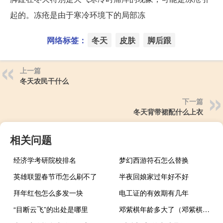
起的。冻疮是由于寒冷环境下的局部冻
网络标签：
冬天
皮肤
脚后跟
上一篇
冬天农民干什么
下一篇
冬天背带裙配什么上衣
相关问题
经济学考研院校排名
梦幻西游符石怎么替换
英雄联盟春节币怎么刷不了
半夜回娘家过年好不好
拜年红包怎么多发一块
电工证的有效期有几年
“目断云飞”的出处是哪里
邓紫棋年龄多大了（邓紫棋年龄）